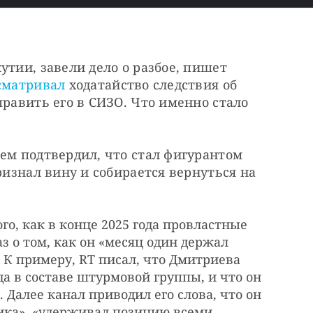
тии, завели дело о разбое, пишет 
сматривал
 ходатайство следствия об 
равить его в СИЗО. Что именно стало 
ем подтвердил, что стал фигурантом 
ризнал вину и собирается вернуться на 
го, как в конце 2025 года провластные
з о том, как он «месяц один держал
. К примеру, RT писал, что Дмитриева
а в составе штурмовой группы, и что он
алее канал приводил его слова, что он
ика», «удерживал позицию всеми