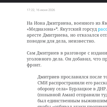
На Иона Дмитриева, военного из Яку
«Медиазона»*. Якутский горсуд 
рас
аресте Дмитриева, но отказался отп
поводом для дела, неизвестно. 
Сам Дмитриев в разговоре с издани
уголовного дела. Он добавил, что п
фронт. 
Дмитриев прославился после то
СМИ распространили его расска
оборону села» Бурлацкое в ДНР
(позывной Аман) отправили туд
был единственным выжившим. Д
якобы «отбивал атаки противн