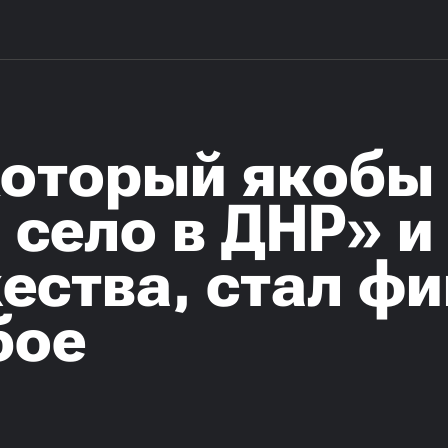
который якобы
село в ДНР» и
ества, стал ф
бое