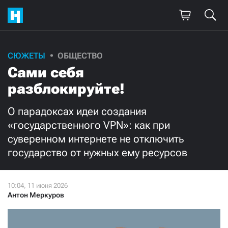
Поддержите
СЮЖЕТЫ
ОБЩЕСТВО
Сами себя
нашу работу!
разблокируйте!
Ежемесячно
Разово
О парадоксах идеи создания
3000
1000
«государственного VPN»: как при
суверенном интернете не отключить
500
300
государство от нужных ему ресурсов
Антон Меркуров
Нажимая кнопку «Стать соучастником»,
я принимаю
условия
и подтверждаю свое гражданство РФ