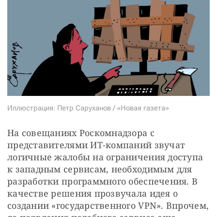
СТАТЬ СОУЧАСТНИКОМ
ПОДЕЛИТЬСЯ С ДРУЗЬЯМИ
Если у вас есть вопросы, пишите
donate@novayagazeta.ru
или
звоните:
+7 (929) 612-03-68
Иллюстрация: Петр Саруханов / «Новая газета»
На совещаниях Роскомнадзора с 
представителями ИТ-компаний звучат 
логичные жалобы на ограничения доступа 
к западным сервисам, необходимым для 
разработки программного обеспечения. В 
качестве решения прозвучала идея о 
создании «государственного VPN». Впрочем, 