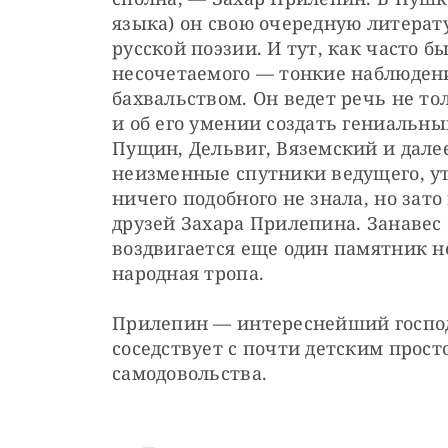
языка) он свою очередную литерат
русской поэзии. И тут, как часто бы
несочетаемого — тонкие наблюдени
бахвальством. Он ведет речь не то
и об его умении создать гениальны
Пущин, Дельвиг, Вяземский и далее
неизменные спутники ведущего, уто
ничего подобного не знала, но зато
друзей Захара Прилепина. Занавес 
воздвигается еще один памятник не
народная тропа.
Прилепин — интереснейший господ
соседствует с почти детским прос
самодовольства. 