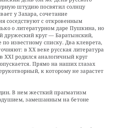
урную штудию посвятил солнцу 
вает у Захара, сочетание 
я соседствуют с откровенным 
лько о литературном даре Пушкина, но 
й дружеский круг — Баратынский, 
 по известному списку. Два клеврета, 
чняют: в ХХ веке русская литература 
 в ХХI родился аналогичный круг 
опускается. Прямо на наших глазах 
рукотворный, к которому не зарастет 
ин. В нем жесткий прагматизм 
тодушием, замешанным на бетоне 