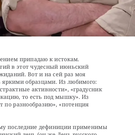
ением припадаю к истокам. 
ий в этот чудесный июньский 
иданий. Вот и на сей раз моя 
яркими образцами. Из любимого: 
страктные активности», «градусник 
кацию, то есть под мышку». Из 
т по разнообразию», «потенция 
рому последние дефиниции применимы 
нский день (он же День русского 