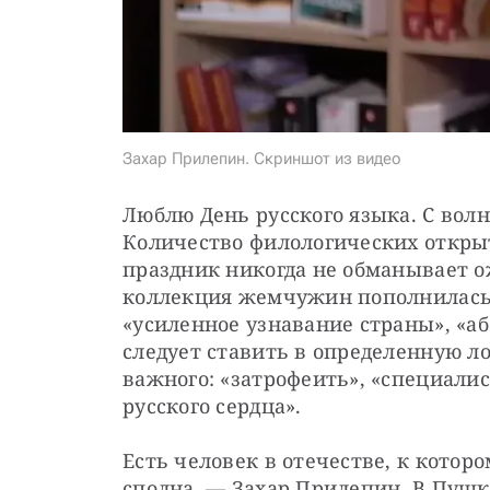
Захар Прилепин. Скриншот из видео
Люблю День русского языка. С волн
Количество филологических открыт
праздник никогда не обманывает ож
коллекция жемчужин пополнилась 
«усиленное узнавание страны», «аб
следует ставить в определенную ло
важного: «затрофеить», «специалис
русского сердца».
Есть человек в отечестве, к кото
сполна, — Захар Прилепин. В Пушки