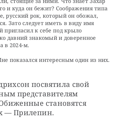
ли, стоящие за ними. Что знает Захар 
ого и куда он бежит? Соображения типа 
, русский рок, который он обожал, 
я. Зато следует иметь в виду имя 
й пригласил к себе под крыло 
о давний знакомый и доверенное 
 в 2024-м.
Сеть бурлит вариантами ответов. Мне показался интересным один из них. 
рихсон посвятила свой
ным представителям
«Обиженные становятся
х — Прилепин.