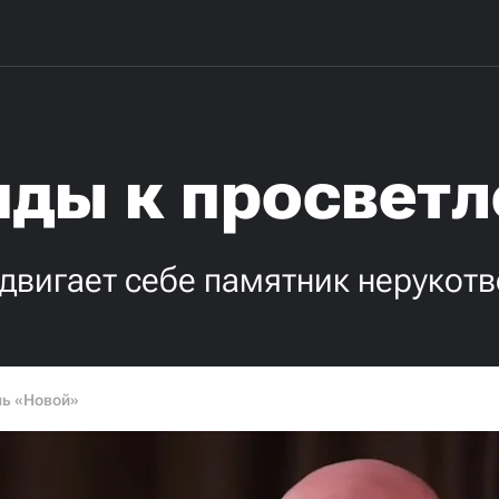
иды к просвет
двигает себе памятник нерукот
ль «Новой»