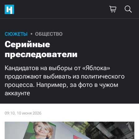
Поддержите
СЮЖЕТЫ
ОБЩЕСТВО
Серийные
нашу работу!
преследователи
Ежемесячно
Разово
Кандидатов на выборы от «Яблока»
3000
1000
продолжают выбивать из политического
процесса. Например, за фото в чужом
500
300
аккаунте
Нажимая кнопку «Стать соучастником»,
я принимаю
условия
и подтверждаю свое гражданство РФ