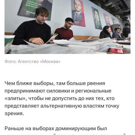
СТАТЬ СОУЧАСТНИКОМ
ПОДЕЛИТЬСЯ С ДРУЗЬЯМИ
Если у вас есть вопросы, пишите
donate@novayagazeta.ru
или
звоните:
+7 (929) 612-03-68
Фото: Агентство «Москва»
Чем ближе выборы, там больше рвения
предпринимают силовики и региональные
«элиты», чтобы не допустить до них тех, кто
представляет альтернативную властям точку
зрения.
Раньше на выборах доминирующим был