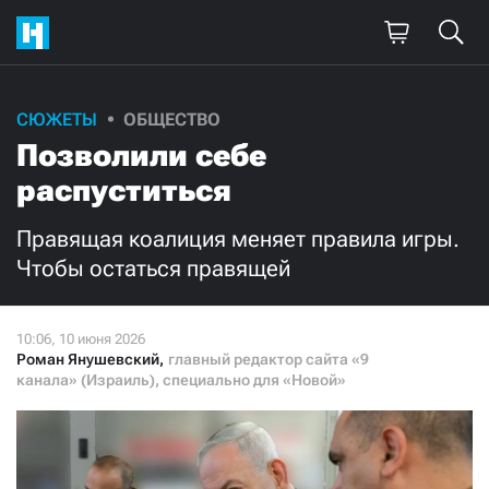
Поддержите
СЮЖЕТЫ
ОБЩЕСТВО
Позволили себе
нашу работу!
распуститься
Ежемесячно
Разово
Правящая коалиция меняет правила игры.
3000
1000
Чтобы остаться правящей
500
300
Роман Янушевский
,
главный редактор сайта «9
канала» (Израиль), специально для «Новой»
Нажимая кнопку «Стать соучастником»,
я принимаю
условия
и подтверждаю свое гражданство РФ