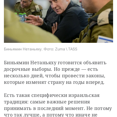
СТАТЬ СОУЧАСТНИКОМ
ПОДЕЛИТЬСЯ С ДРУЗЬЯМИ
Если у вас есть вопросы, пишите
donate@novayagazeta.ru
или
звоните:
+7 (929) 612-03-68
Биньямин Нетаньяху. Фото: Zuma \ TASS
Биньямин Нетаньяху готовится объявить 
досрочные выборы. Но прежде — есть 
несколько дней, чтобы провести законы, 
которые изменят страну на годы вперед.
Есть такая специфически израильская 
традиция: самые важные решения 
принимать в последний момент. Не потому 
что так лучше, а потому что иначе не 