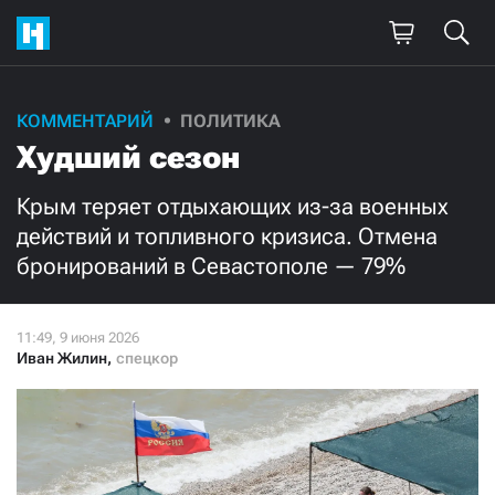
Поддержите
КОММЕНТАРИЙ
ПОЛИТИКА
Худший сезон
нашу работу!
Ежемесячно
Разово
Крым теряет отдыхающих из-за военных
действий и топливного кризиса. Отмена
бронирований в Севастополе — 79%
3000
1000
500
300
Иван Жилин
,
спецкор
Нажимая кнопку «Стать соучастником»,
я принимаю
условия
и подтверждаю свое гражданство РФ