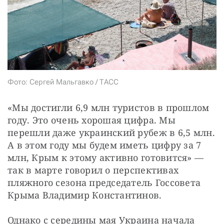
СТАТЬ СОУЧАСТНИКОМ
ПОДЕЛИТЬСЯ С ДРУЗЬЯМИ
Если у вас есть вопросы, пишите
donate@novayagazeta.ru
или
звоните:
+7 (929) 612-03-68
Фото: Сергей Мальгавко / ТАСС
«Мы достигли 6,9 млн туристов в прошлом 
году. Это очень хорошая цифра. Мы 
перешли даже украинский рубеж в 6,5 млн. 
А в этом году мы будем иметь цифру за 7 
млн, Крым к этому активно готовится» — 
так в марте говорил о перспективах 
пляжного сезона председатель Госсовета 
Крыма Владимир Константинов.
Однако с середины мая Украина начала 