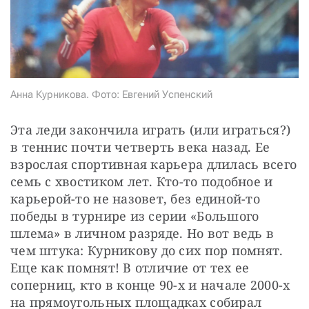
СТАТЬ СОУЧАСТНИКОМ
ПОДЕЛИТЬСЯ С ДРУЗЬЯМИ
Если у вас есть вопросы, пишите
donate@novayagazeta.ru
или
звоните:
+7 (929) 612-03-68
Анна Курникова. Фото: Евгений Успенский
Эта леди закончила играть (или играться?) 
в теннис почти четверть века назад. Ее 
взрослая спортивная карьера длилась всего 
семь с хвостиком лет. Кто-то подобное и 
карьерой-то не назовет, без единой-то 
победы в турнире из серии «Большого 
шлема» в личном разряде. Но вот ведь в 
чем штука: Курникову до сих пор помнят. 
Еще как помнят! В отличие от тех ее 
соперниц, кто в конце 90-х и начале 2000-х 
на прямоугольных площадках собирал 