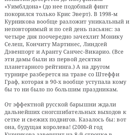
«Уимблдона» (до нее подобный финт 
покорился только Крис Эверт). В 1998-м 
Курникова вообще разложит уникальный и 
неповторимый и по сей день пасьянс: за 
четыре дня поочередно зачехлит Монику 
Селеш, Кончиту Мартинес, Линдсей 
Дэвенпорт и Аранту Санчес-Викарио. (Все 
эти дамы были из первой десятки 
планетарного рейтинга.) А на другом 
турнире разберется на траве со Штеффи 
Граф, которая в 90-х вообще уступала кому 
бы то ни было по большим праздникам.
От эффектной русской барышни ждали 
дальнейших сногсшибательных выходов к 
сетке и свежих подвигов. Казалось бы: вот 
она, будущая королева! (2000-й год 
Курникова завершит на 8-й строчке в 