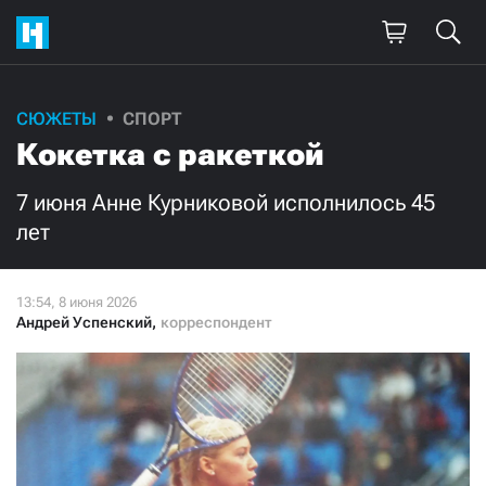
Поддержите
СЮЖЕТЫ
СПОРТ
Кокетка с ракеткой
нашу работу!
Ежемесячно
Разово
7 июня Анне Курниковой исполнилось 45
лет
3000
1000
500
300
Андрей Успенский
,
корреспондент
Нажимая кнопку «Стать соучастником»,
я принимаю
условия
и подтверждаю свое гражданство РФ