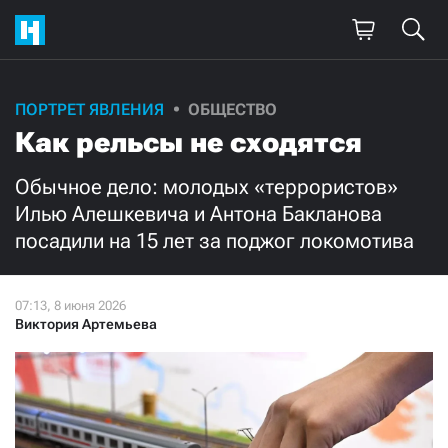
Поддержите
ПОРТРЕТ ЯВЛЕНИЯ
ОБЩЕСТВО
Как рельсы не сходятся
нашу работу!
Ежемесячно
Разово
Обычное дело: молодых «террористов»
Илью Алешкевича и Антона Бакланова
посадили на 15 лет за поджог локомотива
3000
1000
500
300
Виктория Артемьева
Нажимая кнопку «Стать соучастником»,
я принимаю
условия
и подтверждаю свое гражданство РФ