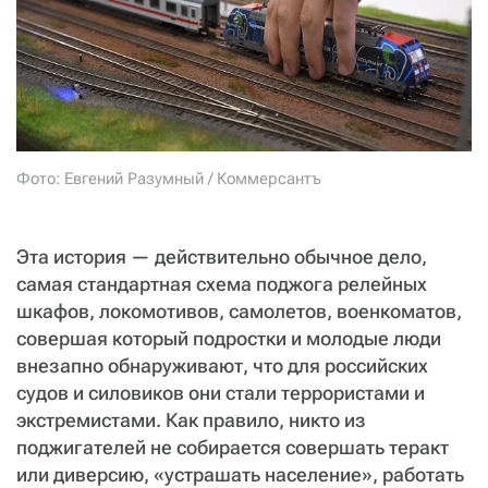
СТАТЬ СОУЧАСТНИКОМ
ПОДЕЛИТЬСЯ С ДРУЗЬЯМИ
Если у вас есть вопросы, пишите
donate@novayagazeta.ru
или
звоните:
+7 (929) 612-03-68
Фото: Евгений Разумный / Коммерсантъ
Эта история — действительно обычное дело,
самая стандартная схема поджога релейных
шкафов, локомотивов, самолетов, военкоматов,
совершая который подростки и молодые люди
внезапно обнаруживают, что для российских
судов и силовиков они стали террористами и
экстремистами. Как правило, никто из
поджигателей не собирается совершать теракт
или диверсию, «устрашать население», работать