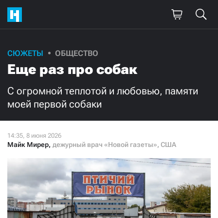
Поддержите
СЮЖЕТЫ
ОБЩЕСТВО
Еще раз про собак
нашу работу!
Ежемесячно
Разово
С огромной теплотой и любовью, памяти
моей первой собаки
3000
1000
500
300
Майк Мирер
,
дежурный врач «Новой газеты», США
Нажимая кнопку «Стать соучастником»,
я принимаю
условия
и подтверждаю свое гражданство РФ