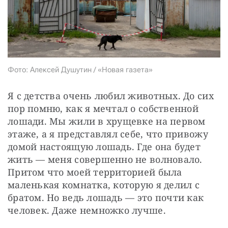
СТАТЬ СОУЧАСТНИКОМ
ПОДЕЛИТЬСЯ С ДРУЗЬЯМИ
Если у вас есть вопросы, пишите
donate@novayagazeta.ru
или
звоните:
+7 (929) 612-03-68
Фото: Алексей Душутин / «Новая газета»
Я с детства очень любил животных. До сих 
пор помню, как я мечтал о собственной 
лошади. Мы жили в хрущевке на первом 
этаже, а я представлял себе, что привожу 
домой настоящую лошадь. Где она будет 
жить — меня совершенно не волновало. 
Притом что моей территорией была 
маленькая комнатка, которую я делил с 
братом. Но ведь лошадь — это почти как 
человек. Даже немножко лучше.