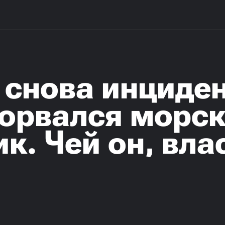
снова инциден
зорвался морс
к. Чей он, вла