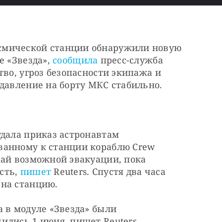
мической станции обнаружили новую 
 «Звезда», 
сообщила
 пресс-служба 
во, угроз безопасности экипажа и 
 давление на борту МКС стабильно.
дала приказ астронавтам 
анному к станции кораблю Crew 
ай возможной эвакуации, пока 
ть, 
пишет
 Reuters. Спустя два часа 
 на станцию.
 в модуле «Звезда» были 
ились 1 июня, пишет Reuters.