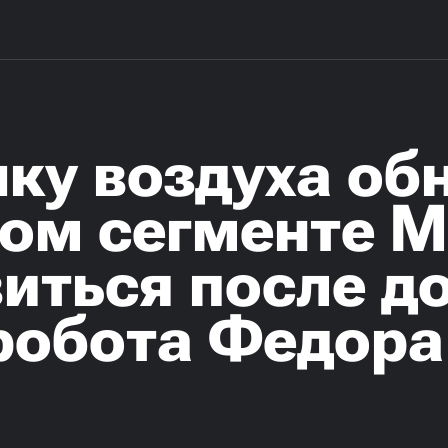
чку воздуха о
ком сегменте М
иться после д
 робота Федора