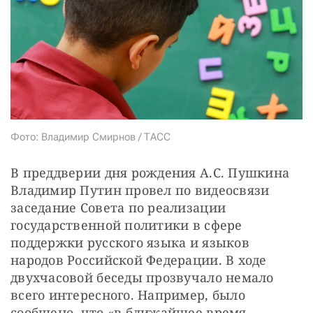
СТАТЬ СОУЧАСТНИКОМ
ПОДЕЛИТЬСЯ С ДРУЗЬЯМИ
Если у вас есть вопросы, пишите
donate@novayagazeta.ru
или
звоните:
+7 (929) 612-03-68
Фото: Владимир Смирнов / ТАСС
В преддверии дня рождения А.С. Пушкина 
Владимир Путин провел по видеосвязи 
заседание Совета по реализации 
государственной политики в сфере 
поддержки русского языка и языков 
народов Российской Федерации. В ходе 
двухчасовой беседы прозвучало немало 
всего интересного. Например, было 
сообщено, что «в ближайшее время 