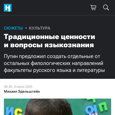
Поддержите
СЮЖЕТЫ
КУЛЬТУРА
Традиционные ценности
нашу работу!
и вопросы языкознания
Ежемесячно
Разово
Путин предложил создать отдельные от
3000
1000
остальных филологических направлений
факультеты русского языка и литературы
500
300
Михаил Эдельштейн
Нажимая кнопку «Стать соучастником»,
я принимаю
условия
и подтверждаю свое гражданство РФ