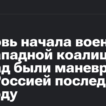
овь начала вое
ападной коали
ад были манев
Россией послед
оду