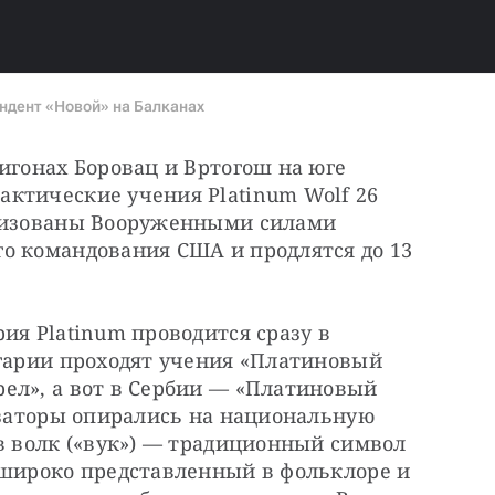
ндент «Новой» на Балканах
игонах Боровац и Вртогош на юге 
ктические учения Platinum Wolf 26 
низованы Вооруженными силами 
о командования США и продлятся до 13 
ия Platinum проводится сразу в 
гарии проходят учения «Платиновый 
ел», а вот в Сербии — «Платиновый 
изаторы опирались на национальную 
в волк («вук») — традиционный символ 
 широко представленный в фольклоре и 