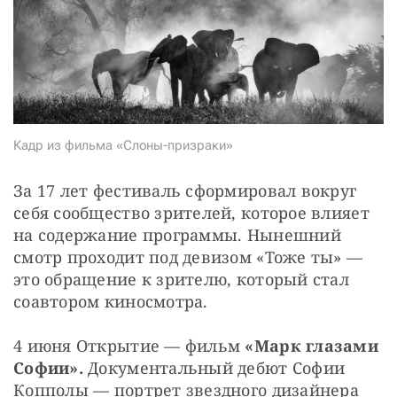
СТАТЬ СОУЧАСТНИКОМ
ПОДЕЛИТЬСЯ С ДРУЗЬЯМИ
Если у вас есть вопросы, пишите
donate@novayagazeta.ru
или
звоните:
+7 (929) 612-03-68
Кадр из фильма «Слоны-призраки»
За 17 лет фестиваль сформировал вокруг 
себя сообщество зрителей, которое влияет 
на содержание программы. Нынешний 
смотр проходит под девизом «Тоже ты» — 
это обращение к зрителю, который стал 
соавтором киносмотра.
4 июня Открытие — фильм 
«Марк глазами 
Софии». 
Документальный дебют Софии 
Копполы — портрет звездного дизайнера 