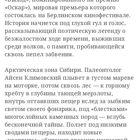
«Оскар»), мировая премьера которого 
состоялась на Берлинском кинофестивале. 
История начнется под глухой гул и голос, 
рассказывающий поэтическую легенду о 
безжалостном ходе времени, выживших 
среди волков, о памяти, пробивающейся 
сквозь пепел забвения.
Арктическая зона Сибири. Палеонтолог 
Айсен Климовский плывет в густом мареве 
на моторке, потом сквозь лес — к горному 
хребту в глубины тающей мерзлоты, 
внутрь оттаявших пещер вслед за зыбким 
светом своего фонарика, под «блестками» 
многослойных каменных пород — вглубь 
бесконечной тайны. Ползет под низкими 
сводами пещеры, находит новые 
«квартиры» обитания древних ценностей. 