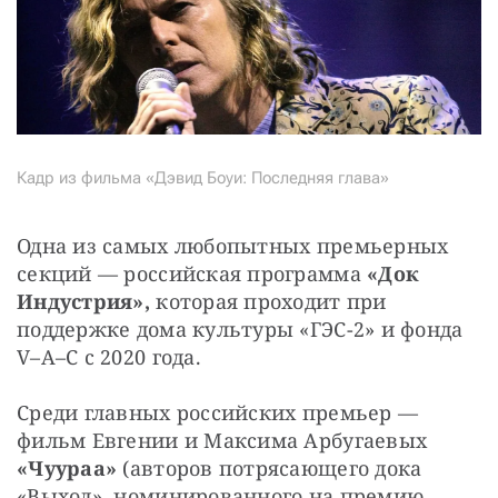
Кадр из фильма «Дэвид Боуи: Последняя глава»
Одна из самых любопытных премьерных 
секций — российская программа 
«Док 
Индустрия»,
 которая проходит при 
поддержке дома культуры «ГЭС-2» и фонда 
V–A–C с 2020 года.
Среди главных российских премьер — 
фильм Евгении и Максима Арбугаевых 
«Чуураа» 
(авторов потрясающего дока 
«Выход», номинированного на премию 