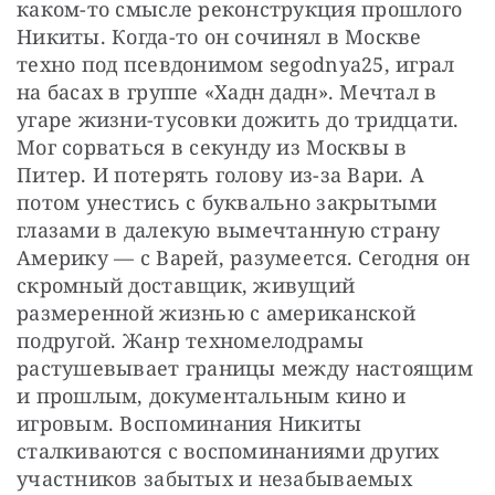
каком-то смысле реконструкция прошлого 
Никиты. Когда-то он сочинял в Москве 
техно под псевдонимом segodnya25, играл 
на басах в группе «Хадн дадн». Мечтал в 
угаре жизни-тусовки дожить до тридцати. 
Мог сорваться в секунду из Москвы в 
Питер. И потерять голову из-за Вари. А 
потом унестись с буквально закрытыми 
глазами в далекую вымечтанную страну 
Америку — с Варей, разумеется. Сегодня он 
скромный доставщик, живущий 
размеренной жизнью с американской 
подругой. Жанр техномелодрамы 
растушевывает границы между настоящим 
и прошлым, документальным кино и 
игровым. Воспоминания Никиты 
сталкиваются с воспоминаниями других 
участников забытых и незабываемых 