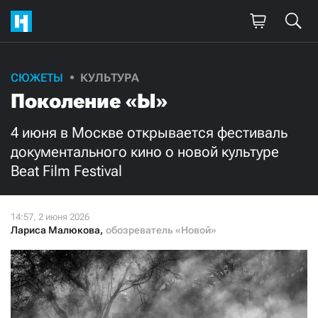
Поддержите
СЮЖЕТЫ
КУЛЬТУРА
Поколение «Ы»
нашу работу!
Ежемесячно
Разово
4 июня в Москве открывается фестиваль
документального кино о новой культуре
Beat Film Festival
3000
1000
500
300
Лариса Малюкова
,
обозреватель «Новой»
Нажимая кнопку «Стать соучастником»,
я принимаю
условия
и подтверждаю свое гражданство РФ