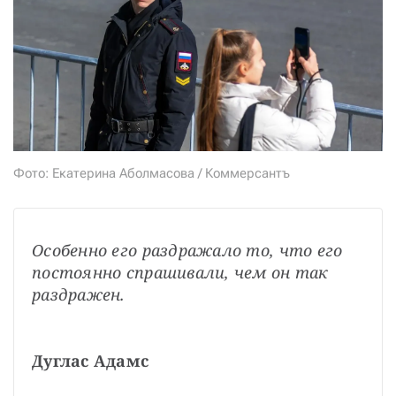
СТАТЬ СОУЧАСТНИКОМ
ПОДЕЛИТЬСЯ С ДРУЗЬЯМИ
Если у вас есть вопросы, пишите
donate@novayagazeta.ru
или
звоните:
+7 (929) 612-03-68
Фото: Екатерина Аболмасова / Коммерсантъ
Особенно его раздражало то, что его 
постоянно спрашивали, чем он так 
раздражен.
Дуглас Адамс