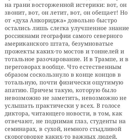
на грани восторженной истерики: вот, он 
звонит, вот, он летит, вот, он обещает! Но 
от «духа Анкориджа» довольно быстро 
остались лишь слегка улучшенное знание 
россиянами географии самого северного 
американского штата, безумноватые 
прожекты каких-то мостов и тоннелей и 
тотальное разочарование. И в Трампе, и в 
переговорах вообще. Что естественным 
образом соскользнуло в конце концов в 
тотальную, почти физически ощутимую 
апатию. Причем такую, которую было 
невозможно не заметить, невозможно не 
услышать практически у всех. В голосе 
диктора, читающего новости, в том, как 
отвечают, не поднимая глаз, студенты на 
семинарах, в сухой, немного стыдливой 
скороговорке каких-то важных людей, 