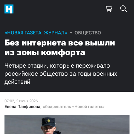
Поддержите
«НОВАЯ ГАЗЕТА. ЖУРНАЛ»
ОБЩЕСТВО
Без интернета все вышли
нашу работу!
из зоны комфорта
Ежемесячно
Разово
Четыре стадии, которые переживало
3000
1000
российское общество за годы военных
действий
500
300
Елена Панфилова
,
обозреватель «Новой газеты»
Нажимая кнопку «Стать соучастником»,
я принимаю
условия
и подтверждаю свое гражданство РФ