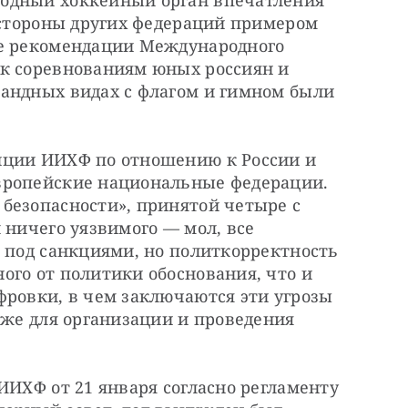
одный хоккейный орган впечатления 
 стороны других федераций примером 
е рекомендации Международного 
к соревнованиям юных россиян и 
андных видах с флагом и гимном были 
иции ИИХФ по отношению к России и 
вропейские национальные федерации. 
безопасности», принятой четыре с 
 ничего уязвимого — мол, все 
 под санкциями, но политкорректность 
го от политики обоснования, что и 
ровки, в чем заключаются эти угрозы 
кже для организации и проведения 
ИИХФ от 21 января согласно регламенту 