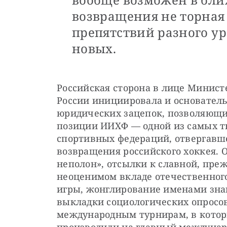
возвращения не торная 
препятствий разного ур
новых.
Российская сторона в лице Министе
России инициировала и основатель
юридических зацепок, позволяющи
позиции ИИХФ — одной из самых 
спортивных федераций, отвергавше
возвращения российского хоккея. О
неполон», отсылки к славной, прежд
неоценимом вкладе отечественного
игры, жонглирование именами знам
выкладки социологических опросов
международным турнирам, в которы