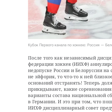
Кубок Первого канала по хоккею: Россия — Бел
После того как независимый дисц
федерации хоккея (ИИХФ) аннулиро
недопуске России и Белоруссии на с
не эйфория, то что-то к ней близко
оснований отстранять! Теперь дол
прикидывают, какие соревнования
варианты состава национальной сб
в Германии. И это при том, что п
ИИХФ дисциплинарный совет предуп