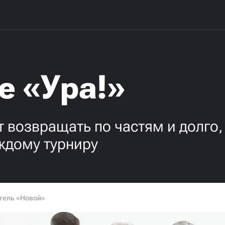
е «Ура!»
т возвращать по частям и долго
аждому турниру
тель «Новой»