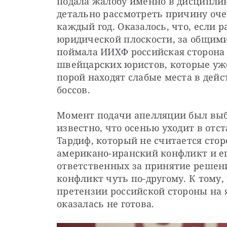
подала жалобу именно в дисциплин
детально рассмотреть причину очер
каждый год. Оказалось, что, если 
юридической плоскости, за общими 
поймала ИИХФ российская сторона 
швейцарских юристов, которые уже
порой находят слабые места в дей
боссов.
Момент подачи апелляции был выбр
известно, что осенью уходит в отс
Тардиф, который не считается стор
американо-иранский конфликт и его
ответственных за принятие решени
конфликт чуть по-другому. К тому,
претензии российской стороны на 
оказалась не готова.