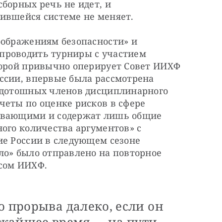
борных речь не идет, и 
ившейся системе не меняет.
оображениям безопасности» и 
проводить турниры с участием 
торой привычно оперирует Совет ИИХФ 
ссии, впервые была рассмотрена 
 дотошных членов дисциплинарного 
еты по оценке рисков в сфере 
ывающими и содержат лишь общие 
ого количества аргументов» с 
е России в следующем сезоне 
ло» было отправлено на повторное 
ссом ИИХФ.
о прорыва далеко, если он
жайшее время — на пути