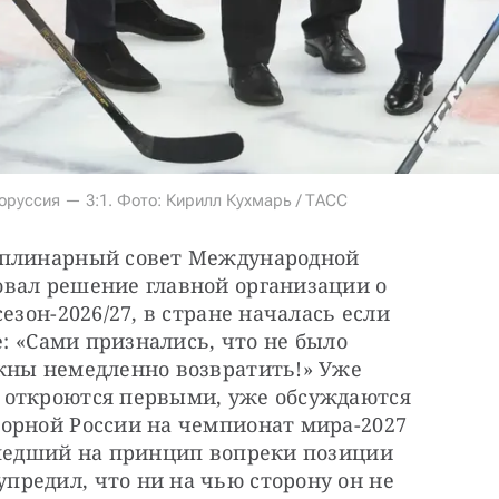
оруссия — 3:1. Фото: Кирилл Кухмарь / ТАСС
иплинарный совет Международной 
вал решение главной организации о 
езон-2026/27, в стране началась если 
е: «Сами признались, что не было 
жны немедленно возвратить!» Уже 
 откроются первыми, уже обсуждаются 
орной России на чемпионат мира-2027 
ошедший на принцип вопреки позиции 
редил, что ни на чью сторону он не 