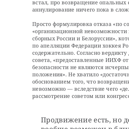
встал, про возвращение опальных с
аннулирование ничего пока в слож
Просто формулировка отказа «по с
«организационной невозможности 
сборных России и Белоруссии», ко
по апелляции Федерации хоккея Ро
содержательно. Согласно вердикту
совета, «предоставленные ИИХФ отч
безопасности не являются исчерп
положения». Не хватило «достаточн
обоснованием того, что возвращени
невозможно — вследствие чего «де
рассмотрение советом или конгре
Продвижение есть, но д
вообще возможен в бли