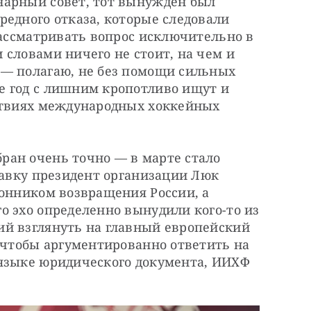
арный совет, тот вынужден был 
едного отказа, которые следовали 
рассматривать вопрос исключительно в 
словами ничего не стоит, на чем и 
— полагаю, не без помощи сильных 
 год с лишним кропотливо ищут и 
ствиях международных хоккейных 
ан очень точно — в марте стало 
тавку президент организации Люк 
онником возвращения России, а 
 эхо определенно вынудили кого-то из 
й взглянуть на главный европейский 
 чтобы аргументированно ответить на 
языке юридического документа, ИИХФ 