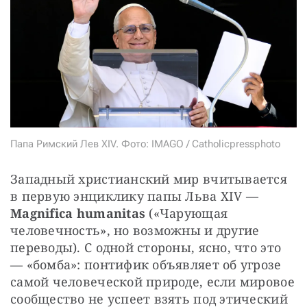
СТАТЬ СОУЧАСТНИКОМ
ПОДЕЛИТЬСЯ С ДРУЗЬЯМИ
Если у вас есть вопросы, пишите
donate@novayagazeta.ru
или
звоните:
+7 (929) 612-03-68
Папа Римский Лев XIV. Фото: IMAGO / Catholicpressphoto
Западный христианский мир вчитывается 
в первую энциклику папы Льва XIV — 
Magnifica humanitas 
(«Чарующая 
человечность», но возможны и другие 
переводы). С одной стороны, ясно, что это 
— «бомба»: понтифик объявляет об угрозе 
самой человеческой природе, если мировое 
сообщество не успеет взять под этический 