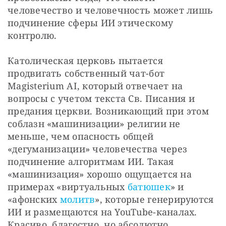
человечество и человечность может лишь 
подчинение сферы ИИ этическому 
контролю.
Католическая церковь пытается 
продвигать собственный чат-бот 
Magisterium AI, который отвечает на 
вопросы с учетом текста Св. Писания и 
предания церкви. Возникающий при этом 
соблазн «машинизации» религии не 
меньше, чем опасность общей 
«дегуманизации» человечества через 
подчинение алгоритмам ИИ. Такая 
«машинизация» хорошо ощущается на 
примерах «виртуальных 
батюшек
» и 
«афонских 
молитв
», которые генерируются 
ИИ и размещаются на YouTube-каналах. 
Красиво, благостно, но абсолютно 