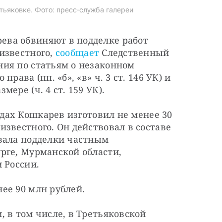
тьяковке. Фото: пресс-служба галереи
ва обвиняют в подделке работ 
звестного, 
сообщает
 Следственный 
ия по статьям о незаконном 
ава (пп. «б», «в» ч. 3 ст. 146 УК) и 
ере (ч. 4 ст. 159 УК).
одах Кошкарев изготовил не менее 30 
звестного. Он действовал в составе 
вала подделки частным 
рге, Мурманской области, 
 России.
ее 90 млн рублей.
 в том числе, в Третьяковской 