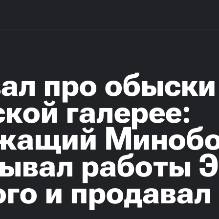
ал про обыски
кой галерее:
жащий Минобо
лывал работы 
го и продавал