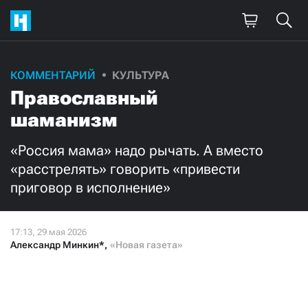
Поддержите
КОММЕНТАРИЙ
КУЛЬТУРА
Православный
нашу работу!
шаманизм
Ежемесячно
Разово
«Россия мама» надо рычать. А вместо
3000
1000
«расстрелять» говорить «привести
приговор в исполнение»
500
300
Александр Минкин*
,
«Новая газета»
Нажимая кнопку «Стать соучастником»,
я принимаю
условия
и подтверждаю свое гражданство РФ