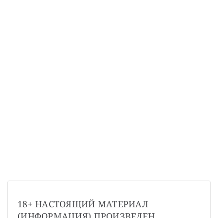
СТАТЬ СОУЧАСТНИКОМ
ПОДЕЛИТЬСЯ С ДРУЗЬЯМИ
Если у вас есть вопросы, пишите
donate@novayagazeta.ru
или
звоните:
+7 (929) 612-03-68
18+ НАСТОЯЩИЙ МАТЕРИАЛ 
(ИНФОРМАЦИЯ) ПРОИЗВЕДЕН, 