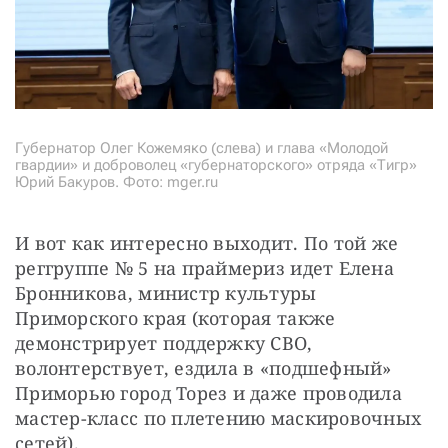
Губернатор Олег Кожемяко (слева) и глава «Молодой
гвардии» и доброволец «губернаторского» отряда «Тигр»
Юрий Бакуров. Фото: mger.ru
И вот как интересно выходит. По той же 
реггруппе № 5 на праймериз идет Елена 
Бронникова, министр культуры 
Приморского края (которая также 
демонстрирует поддержку СВО, 
волонтерствует, ездила в «подшефный» 
Приморью город Торез и даже проводила 
мастер-класс по плетению маскировочных 
сетей).