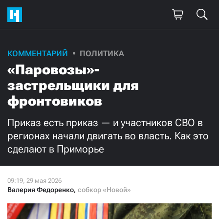
Поддержите
КОММЕНТАРИЙ
ПОЛИТИКА
«Паровозы»-
нашу работу!
застрельщики для
Ежемесячно
Разово
фронтовиков
3000
1000
Приказ есть приказ — и участников СВО в
регионах начали двигать во власть. Как это
500
300
сделают в Приморье
Валерия Федоренко
,
собкор «Новой»
Нажимая кнопку «Стать соучастником»,
я принимаю
условия
и подтверждаю свое гражданство РФ