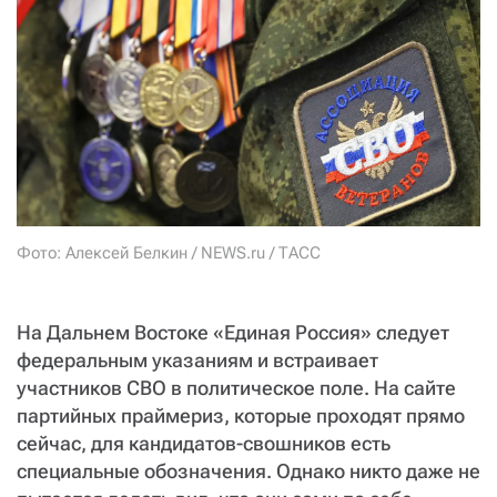
СТАТЬ СОУЧАСТНИКОМ
ПОДЕЛИТЬСЯ С ДРУЗЬЯМИ
Если у вас есть вопросы, пишите
donate@novayagazeta.ru
или
звоните:
+7 (929) 612-03-68
Фото: Алексей Белкин / NEWS.ru / ТАСС
На Дальнем Востоке «Единая Россия» следует
федеральным указаниям и встраивает
участников СВО в политическое поле. На сайте
партийных праймериз, которые проходят прямо
сейчас, для кандидатов-свошников есть
специальные обозначения. Однако никто даже не