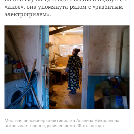
«иное», она упомянута рядом с «разбитым 
электрогрилем».
Местная пенсионерка-активистка Альвина Николаевна
показывает повреждения ее дома. Фото автора