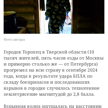
СТАТЬ СОУЧАСТНИКОМ
ПОДЕЛИТЬСЯ С ДРУЗЬЯМИ
Если у вас есть вопросы, пишите
donate@novayagazeta.ru
или
звоните:
+7 (929) 612-03-68
Фото автора
Городок Торопец в Тверской области (10 
тысяч жителей, пять часов езды от Москвы 
и примерно столько же — от Петербурга) 
прогремел на всю страну в сентябре 2024 
года, когда в результате удара БПЛА по 
складу боеприпасов и последовавших 
взрывов в городке случилось техногенное 
землетрясение магнитудой до 2,8 балла.
Взрывная волна ощущалась на расстоянии 