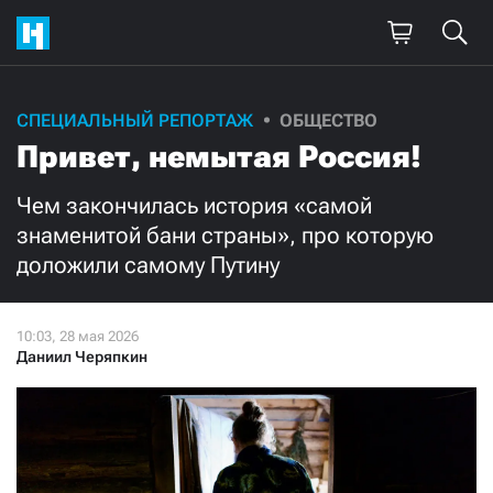
Поддержите
СПЕЦИАЛЬНЫЙ РЕПОРТАЖ
ОБЩЕСТВО
Привет, немытая Россия!
нашу работу!
Ежемесячно
Разово
Чем закончилась история «самой
знаменитой бани страны», про которую
доложили самому Путину
3000
1000
500
300
Даниил Черяпкин
Нажимая кнопку «Стать соучастником»,
я принимаю
условия
и подтверждаю свое гражданство РФ