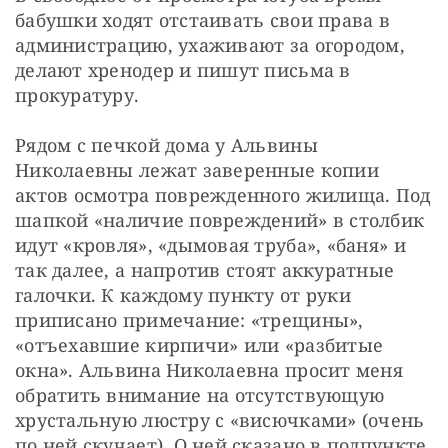
бабушки ходят отстаивать свои права в 
администрацию, ухаживают за огородом, 
делают хренодер и пишут письма в 
прокуратуру.
Рядом с печкой дома у Альвины 
Николаевны лежат заверенные копии 
актов осмотра поврежденного жилища. Под 
шапкой «наличие повреждений» в столбик 
идут «кровля», «дымовая труба», «баня» и 
так далее, а напротив стоят аккуратные 
галочки. К каждому пункту от руки 
приписано примечание: «трещины», 
«отъехавшие кирпичи» или «разбитые 
окна». Альвина Николаевна просит меня 
обратить внимание на отсутствующую 
хрустальную люстру с «висючками» (очень 
по ней скучает). О ней сказано в подпункте 