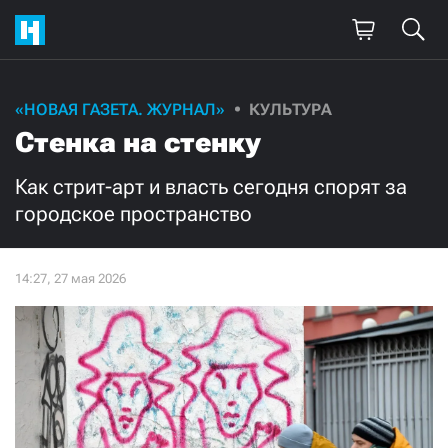
Поддержите
«НОВАЯ ГАЗЕТА. ЖУРНАЛ»
КУЛЬТУРА
Стенка на стенку
нашу работу!
Ежемесячно
Разово
Как стрит-арт и власть сегодня спорят за
городское пространство
3000
1000
500
300
Нажимая кнопку «Стать соучастником»,
я принимаю
условия
и подтверждаю свое гражданство РФ