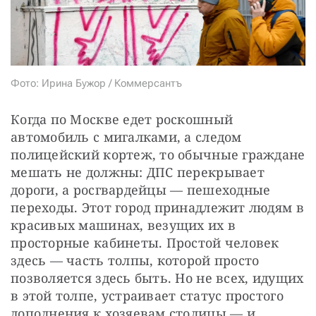
СТАТЬ СОУЧАСТНИКОМ
ПОДЕЛИТЬСЯ С ДРУЗЬЯМИ
Если у вас есть вопросы, пишите
donate@novayagazeta.ru
или
звоните:
+7 (929) 612-03-68
Фото: Ирина Бужор / Коммерсантъ
Когда по Москве едет роскошный 
автомобиль с мигалками, а следом 
полицейский кортеж, то обычные граждане 
мешать не должны: ДПС перекрывает 
дороги, а росгвардейцы — пешеходные 
переходы. Этот город принадлежит людям в 
красивых машинах, везущих их в 
просторные кабинеты. Простой человек 
здесь — часть толпы, которой просто 
позволяется здесь быть. Но не всех, идущих 
в этой толпе, устраивает статус простого 
дополнения к хозяевам столицы — и 