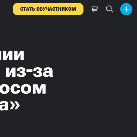
СТАТЬ СОУЧАСТНИКОМ
нии
 из-за
росом
а»