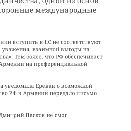
дничества, одной из основ
сторонние международные
ии вступить в ЕС не соответствуют 
е уважения, взаимной выгоды на 
а». Тем более, что РФ обеспечивает 
Армении на преференциальной 
ва уведомила Ереван о возможной 
во РФ в Армении передало письмо 
Дмитрий Песков не смог 