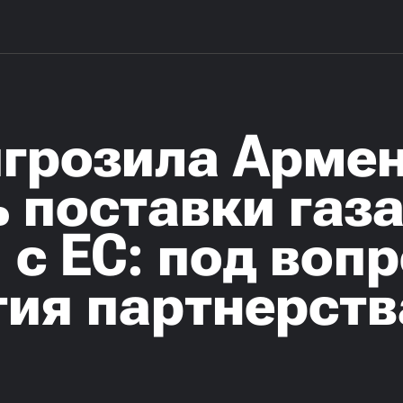
игрозила Арме
 поставки газа
с ЕС: под воп
тия партнерств