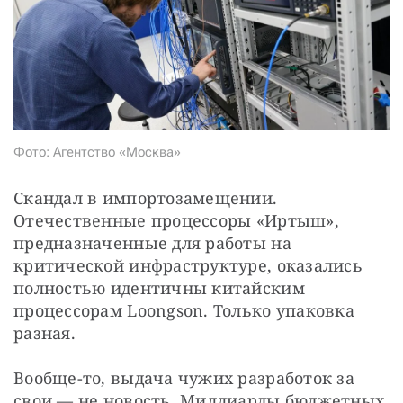
СТАТЬ СОУЧАСТНИКОМ
ПОДЕЛИТЬСЯ С ДРУЗЬЯМИ
Если у вас есть вопросы, пишите
donate@novayagazeta.ru
или
звоните:
+7 (929) 612-03-68
Фото: Агентство «Москва»
Скандал в импортозамещении. 
Отечественные процессоры «Иртыш», 
предназначенные для работы на 
критической инфраструктуре, оказались 
полностью идентичны китайским 
процессорам Loongson. Только упаковка 
разная.
Вообще-то, выдача чужих разработок за 
свои — не новость. Миллиарды бюджетных 