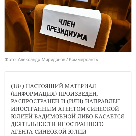
СТАТЬ СОУЧАСТНИКОМ
ПОДЕЛИТЬСЯ С ДРУЗЬЯМИ
Если у вас есть вопросы, пишите
donate@novayagazeta.ru
или
звоните:
+7 (929) 612-03-68
Фото: Александр Миридонов / Коммерсантъ
(18+) НАСТОЯЩИЙ МАТЕРИАЛ 
(ИНФОРМАЦИЯ) ПРОИЗВЕДЕН, 
РАСПРОСТРАНЕН И (ИЛИ) НАПРАВЛЕН 
ИНОСТРАННЫМ АГЕНТОМ СИНЕОКОЙ 
ЮЛИЕЙ ВАДИМОВНОЙ ЛИБО КАСАЕТСЯ 
ДЕЯТЕЛЬНОСТИ ИНОСТРАННОГО 
АГЕНТА СИНЕОКОЙ ЮЛИИ 