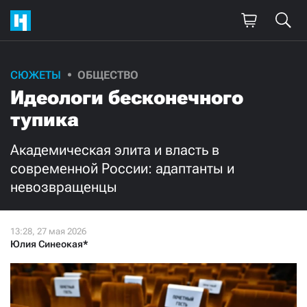
Поддержите
СЮЖЕТЫ
ОБЩЕСТВО
Идеологи бесконечного
нашу работу!
тупика
Ежемесячно
Разово
Академическая элита и власть в
3000
1000
современной России: адаптанты и
невозвращенцы
500
300
Юлия Синеокая*
Нажимая кнопку «Стать соучастником»,
я принимаю
условия
и подтверждаю свое гражданство РФ