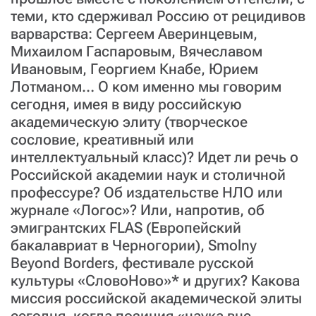
теми, кто сдерживал Россию от рецидивов
варварства: Сергеем Аверинцевым,
Михаилом Гаспаровым, Вячеславом
Ивановым, Георгием Кнабе, Юрием
Лотманом… О ком именно мы говорим
сегодня, имея в виду российскую
академическую элиту (творческое
сословие, креативный или
интеллектуальный класс)? Идет ли речь о
Российской академии наук и столичной
профессуре? Об издательстве НЛО или
журнале «Логос»? Или, напротив, об
эмигрантских FLAS (Европейский
бакалавриат в Черногории), Smolny
Beyond Borders, фестивале русской
культуры «СловоНово»* и других? Какова
миссия российской академической элиты
сегодня, когда позиция «наука вне