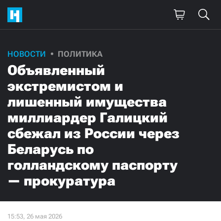
Поддержите
НОВОСТИ
ПОЛИТИКА
Объявленный
нашу работу!
экстремистом и
Ежемесячно
Разово
лишенный имущества
миллиардер Галицкий
3000
1000
сбежал из России через
500
300
Беларусь по
голландскому паспорту
— прокуратура
Нажимая кнопку «Стать соучастником»,
я принимаю
условия
и подтверждаю свое гражданство РФ