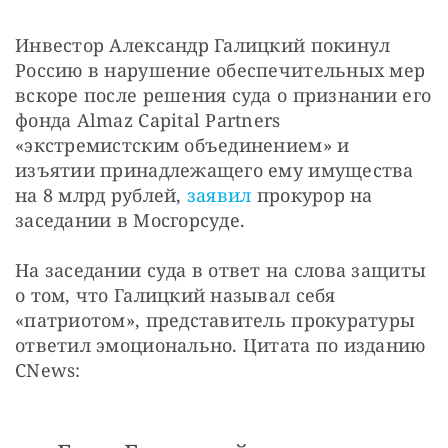
СТАТЬ СОУЧАСТНИКОМ
ПОДЕЛИТЬСЯ С ДРУЗЬЯМИ
Инвестор Александр Галицкий покинул 
Россию в нарушение обеспечительных мер 
Если у вас есть вопросы, пишите
donate@novayagazeta.ru
или
звоните:
вскоре после решения суда о признании его 
+7 (929) 612-03-68
фонда Almaz Capital Partners 
«экстремистским объединением» и 
изъятии принадлежащего ему имущества 
на 8 млрд рублей, 
заявил
 прокурор на 
заседании в Мосгорсуде.
На заседании суда в ответ на слова защиты 
о том, что Галицкий называл себя 
«патриотом», представитель прокуратуры 
ответил эмоционально. Цитата по изданию 
CNews: