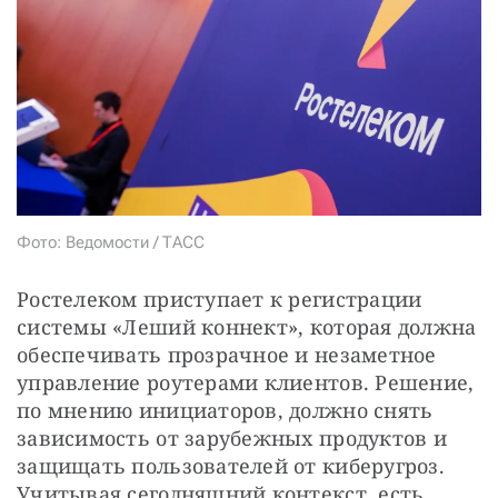
СТАТЬ СОУЧАСТНИКОМ
ПОДЕЛИТЬСЯ С ДРУЗЬЯМИ
Если у вас есть вопросы, пишите
donate@novayagazeta.ru
или
звоните:
+7 (929) 612-03-68
Фото: Ведомости / ТАСС
Ростелеком приступает к регистрации 
системы «Леший коннект», которая должна 
обеспечивать прозрачное и незаметное 
управление роутерами клиентов. Решение, 
по мнению инициаторов, должно снять 
зависимость от зарубежных продуктов и 
защищать пользователей от киберугроз. 
Учитывая сегодняшний контекст, есть 