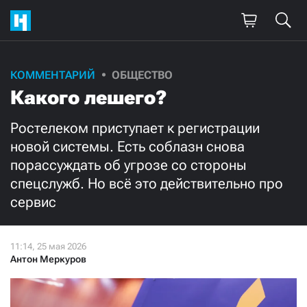
Поддержите
КОММЕНТАРИЙ
ОБЩЕСТВО
Какого лешего?
нашу работу!
Ежемесячно
Разово
Ростелеком приступает к регистрации
новой системы. Есть соблазн снова
порассуждать об угрозе со стороны
3000
1000
спецслужб. Но всё это действительно про
сервис
500
300
Антон Меркуров
Нажимая кнопку «Стать соучастником»,
я принимаю
условия
и подтверждаю свое гражданство РФ