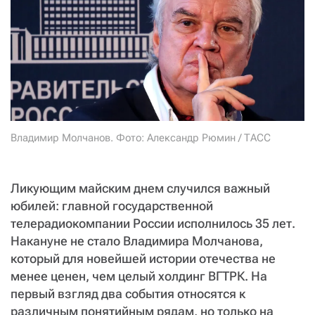
СТАТЬ СОУЧАСТНИКОМ
ПОДЕЛИТЬСЯ С ДРУЗЬЯМИ
Если у вас есть вопросы, пишите
donate@novayagazeta.ru
или
звоните:
+7 (929) 612-03-68
Владимир Молчанов. Фото: Александр Рюмин / ТАСС
Ликующим майским днем случился важный
юбилей: главной государственной
телерадиокомпании России исполнилось 35 лет.
Накануне не стало Владимира Молчанова,
который для новейшей истории отечества не
менее ценен, чем целый холдинг ВГТРК. На
первый взгляд два события относятся к
различным понятийным рядам, но только на