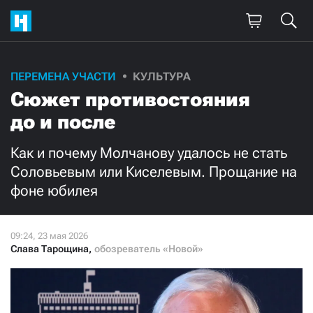
Поддержите
ПЕРЕМЕНА УЧАСТИ
КУЛЬТУРА
Сюжет противостояния
нашу работу!
до и после
Ежемесячно
Разово
Как и почему Молчанову удалось не стать
3000
1000
Соловьевым или Киселевым. Прощание на
фоне юбилея
500
300
Слава Тарощина
,
обозреватель «Новой»
Нажимая кнопку «Стать соучастником»,
я принимаю
условия
и подтверждаю свое гражданство РФ