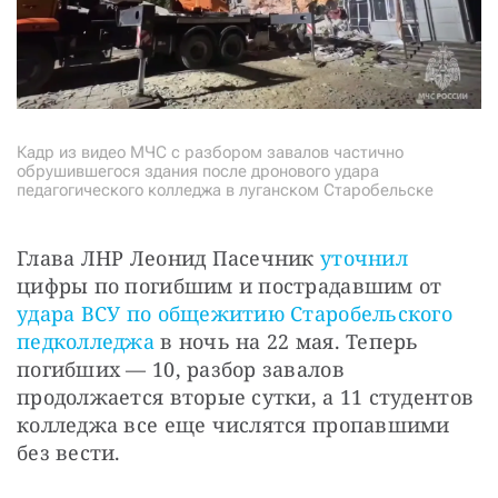
Кадр из видео МЧС с разбором завалов частично
обрушившегося здания после дронового удара
педагогического колледжа в луганском Старобельске
Глава ЛНР Леонид Пасечник 
уточнил
цифры по погибшим и пострадавшим от 
удара ВСУ по общежитию Старобельского 
педколледжа
 в ночь на 22 мая. Теперь 
погибших — 10, разбор завалов 
продолжается вторые сутки, а 11 студентов 
колледжа все еще числятся пропавшими 
без вести.