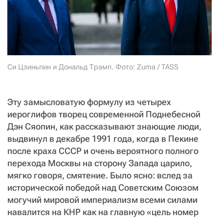
СТАТЬ СОУЧАСТНИКОМ
ПОДЕЛИТЬСЯ С ДРУЗЬЯМИ
Если у вас есть вопросы, пишите
donate@novayagazeta.ru
или
звоните:
+7 (929) 612-03-68
Си Цзиньпин и Дональд Трамп. Фото: Zuma / TASS
Эту замысловатую формулу из четырех
иероглифов творец современной Поднебесной
Дэн Сяопин, как рассказывают знающие люди,
выдвинул в декабре 1991 года, когда в Пекине
после краха СССР и очень вероятного полного
перехода Москвы на сторону Запада царило,
мягко говоря, смятение. Было ясно: вслед за
исторической победой над Советским Союзом
могучий мировой империализм всеми силами
навалится на КНР как на главную «цель номер