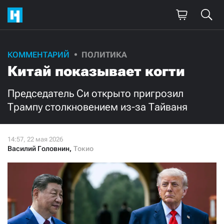
Поддержите
КОММЕНТАРИЙ
ПОЛИТИКА
Китай показывает когти
нашу работу!
Ежемесячно
Разово
Председатель Си открыто пригрозил
Трампу столкновением из-за Тайваня
3000
1000
500
300
Василий Головнин
,
Токио
Нажимая кнопку «Стать соучастником»,
я принимаю
условия
и подтверждаю свое гражданство РФ