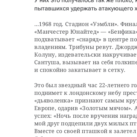
У них это получалось так же плохо, 
пытавшихся удержать атакующего х
…1968 год. Стадион «Уэмбли». Фина
«Манчестер Юнайтед» — «Бенфика».
подхватывает «снаряд» в центре по
владениям. Трибуны ревут. Джордж
Колуну, издевательски накручивае
Сантуша, вызывает на себя голкипе
и спокойно закатывает в сетку.
Это был звездный час 22-летнего го
поднимет к лондонскому небу прес
«дьяволенка» признают самым крут
Европе, одарив «Золотым мячом». А
успех: «Ночь после вручения нагр
мой друг подцепили двух милых пти
Вместе со своей пташкой я залетел 