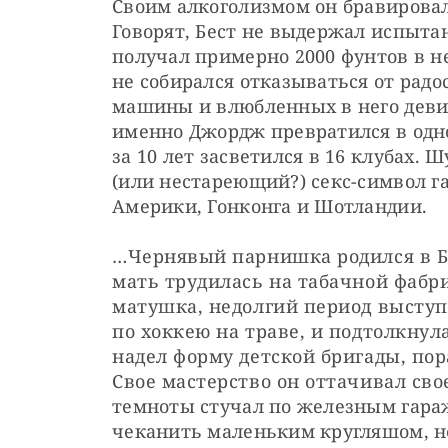
Своим алкоголизмом он бравировал: 
Говорят, Бест не выдержал испыта
получал примерно 2000 фунтов в нед
не собирался отказываться от радо
машины и влюбленных в него девиц
именно Джордж превратился в одног
за 10 лет засветился в 16 клубах. 
(или нестареющий?) секс-символ г
Америки, Гонконга и Шотландии.
…Чернявый парнишка родился в Бе
мать трудилась на табачной фабри
матушка, недолгий период выступ
по хоккею на траве, и подтолкнула
надел форму детской бригады, пор
Свое мастерство он оттачивал свое
темноты стучал по железным гараж
чеканить маленьким кругляшом, не 