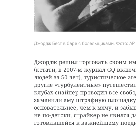
Джордж Бест в баре с болельщиками. Фото: AP
Джордж решил торговать своим им
(кстати, в 2007-м журнал GQ включ
людей за 50 лет), туристическое аг
другие «турбулентные» путешестви
клубах снайпер проводил все свобо
заменили ему штрафную площадку.
основательнее, чем к мячу, и забы
не по-детски, страйкер не явился 
готовившейся к важнейшему поеди