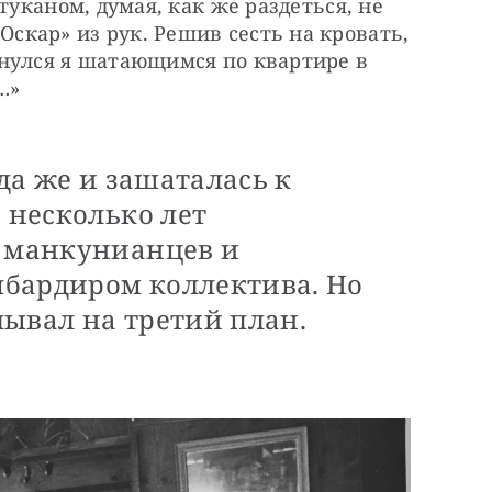
туканом, думая, как же раздеться, не 
кар» из рук. Решив сесть на кровать, 
нулся я шатающимся по квартире в 
…»
гда же и зашаталась к
е несколько лет
а манкунианцев и
бардиром коллектива. Но
лывал на третий план.