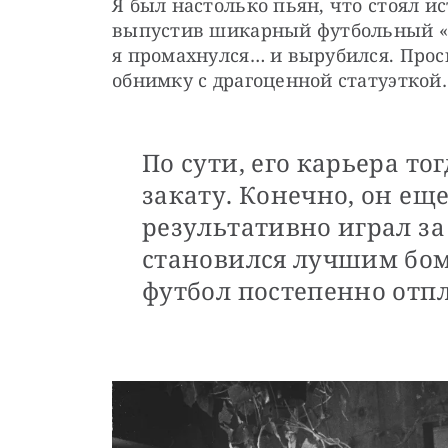
Я был настолько пьян, что стоял ис
выпустив шикарный футбольный «Ос
я промахнулся… и вырубился. Прос
обнимку с драгоценной статуэткой
По сути, его карьера то
закату. Конечно, он ещ
результативно играл з
становился лучшим бом
футбол постепенно отп