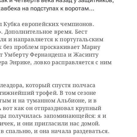
как и четверть века назад у защитников,
авбека на подступах к воротам…
л Кубка европейских чемпионов. 
 Дополнительное время. Бест 
ля и направляется к португальским 
 без проблем проскакивает Мариу 
т Умберту Фернандеша и Жасинту 
ра Энрике, ловко расправляется с ним 
леадора, который спустя полчаса 
тижнейший трофей. В том сезоне 
ым и на туманном Альбионе, и в 
 вот как он отпраздновал крупный 
ады получилась запоминающейся: я и 
чек, и они пригласили нас домой. 
в спальню, и она начала раздеваться. 