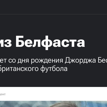
из Белфаста
лет со дня рождения Джорджа Бе
британского футбола
дент