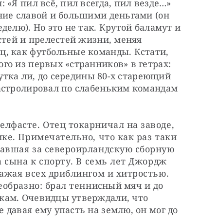
«Я пил всё, пил всегда, пил везде…» 
ние славой и большими деньгами (он 
елю). Но это не так. Крутой баламут и 
стей и прелестей жизни, меняя 
, как футбольные команды. Кстати, 
о из первых «странников» в гетрах: 
Шутка ли, до середины 80-х стареющий 
астролировал по слабеньким командам 
лфасте. Отец токарничал на заводе, 
ке. Примечательно, что как раз таки 
авшая за североирландскую сборную 
 сына к спорту. В семь лет Джордж 
ажая всех дриблингом и хитростью. 
образно: брал теннисный мяч и до 
ам. Очевидцы утверждали, что 
давая ему упасть на землю, он мог до 