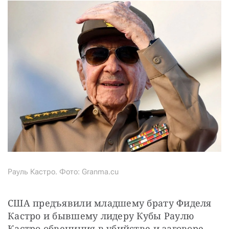
Рауль Кастро. Фото: Granma.cu
США предъявили младшему брату Фиделя 
Кастро и бывшему лидеру Кубы Раулю 
Кастро обвениния в убийстве и заговоре 