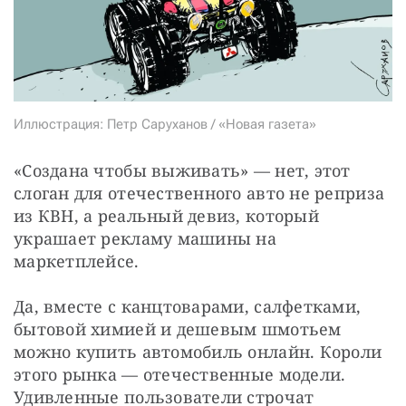
СТАТЬ СОУЧАСТНИКОМ
ПОДЕЛИТЬСЯ С ДРУЗЬЯМИ
Если у вас есть вопросы, пишите
donate@novayagazeta.ru
или
звоните:
+7 (929) 612-03-68
Иллюстрация: Петр Саруханов / «Новая газета»
«Создана чтобы выживать» — нет, этот 
слоган для отечественного авто не реприза 
из КВН, а реальный девиз, который 
украшает рекламу машины на 
маркетплейсе.
Да, вместе с канцтоварами, салфетками, 
бытовой химией и дешевым шмотьем 
можно купить автомобиль онлайн. Короли 
этого рынка — отечественные модели. 
Удивленные пользователи строчат 