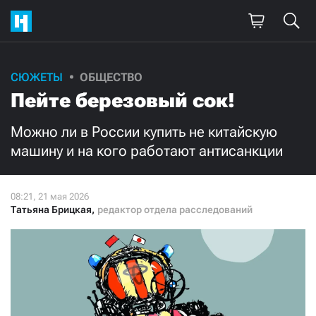
Поддержите
СЮЖЕТЫ
ОБЩЕСТВО
Пейте березовый сок!
нашу работу!
Ежемесячно
Разово
Можно ли в России купить не китайскую
машину и на кого работают антисанкции
3000
1000
500
300
Татьяна Брицкая
,
редактор отдела расследований
Нажимая кнопку «Стать соучастником»,
я принимаю
условия
и подтверждаю свое гражданство РФ