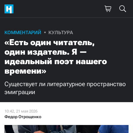
Поддержите
КОММЕНТАРИЙ
КУЛЬТУРА
«Есть один читатель,
нашу работу!
один издатель. Я —
Ежемесячно
Разово
идеальный поэт нашего
времени»
3000
1000
Существует ли литературное пространство
500
300
эмиграции
Федор Отрощенко
Нажимая кнопку «Стать соучастником»,
я принимаю
условия
и подтверждаю свое гражданство РФ