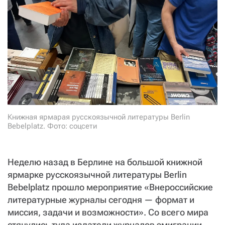
СТАТЬ СОУЧАСТНИКОМ
ПОДЕЛИТЬСЯ С ДРУЗЬЯМИ
Если у вас есть вопросы, пишите
donate@novayagazeta.ru
или
звоните:
+7 (929) 612-03-68
Книжная ярмарая русскоязычной литературы Berlin
Bebelplatz. Фото: соцсети
Неделю назад в Берлине на большой книжной
ярмарке русскоязычной литературы Berlin
Bebelplatz прошло мероприятие «Внероссийские
литературные журналы сегодня — формат и
миссия, задачи и возможности». Со всего мира
стянулись туда издатели журналов эмиграции,