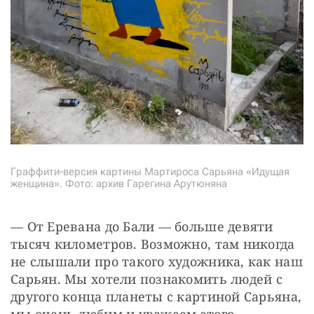
Граффити-версия картины Мартироса Сарьяна «Идущая
женщина». Фото: архив Гарегина Арутюняна
— От Еревана до Бали — больше девяти 
тысяч километров. Возможно, там никогда 
не слышали про такого художника, как наш 
Сарьян. Мы хотели познакомить людей с 
другого конца планеты с картиной Сарьяна, 
мы очень любим и уважаем этого 