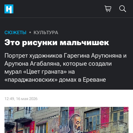
Поддержите
СЮЖЕТЫ
КУЛЬТУРА
Это рисунки мальчишек
нашу работу!
Ежемесячно
Разово
Портрет художников Гарегина Арутюняна и
Арутюна Агабаляна, которые создали
мурал «Цвет граната» на
3000
1000
«параджановских» домах в Ереване
500
300
Нажимая кнопку «Стать соучастником»,
я принимаю
условия
и подтверждаю свое гражданство РФ