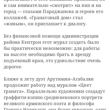
и сам внимательно «смотрит» на них и на 
город — глазами Параджанова и героев его 
коллажей. «Гранатовый дом» стал 
«живым», он приглашает к диалогу.
Без финансовой помощи администрации 
района Кентрон этот мурал создать было 
бы практически невозможно: для работы 
на высоте необходимо брать в аренду 
подъемный кран, это удовольствие очень 
дорогое.
Ближе к лету дуэт Арутюнян–Агабалян 
продолжит работу над муралом «Цвет 
граната». Параллельно художники создадут 
граффити-копию средневекового портрета 
великого армянского поэта и философа 
Григора Нарекаци, она будет украшать одну 