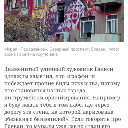
СТАТЬ СОУЧАСТНИКОМ
ПОДЕЛИТЬСЯ С ДРУЗЬЯМИ
Если у вас есть вопросы, пишите
donate@novayagazeta.ru
или
звоните:
+7 (929) 612-03-68
Мурал «Параджанов». Северный проспект, Ереван. Фото:
архив Гарегина Арутюняна
Знаменитый уличный художник Бэнкси 
однажды заметил, что «граффити 
побеждает прочие виды искусства, потому 
что становится частью города, 
инструментом ориентирования. Например: 
я буду ждать тебя в том пабе, где через 
дорогу эта стена, на которой нарисована 
обезьяна с бензопилой». Если говорить про 
Ереван, то муралы уже давно стали его 