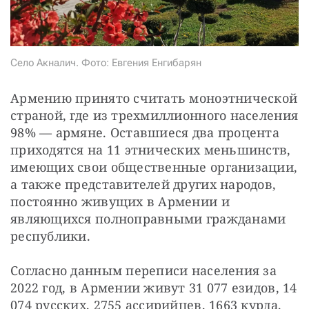
СТАТЬ СОУЧАСТНИКОМ
ПОДЕЛИТЬСЯ С ДРУЗЬЯМИ
Если у вас есть вопросы, пишите
donate@novayagazeta.ru
или
звоните:
Село Акналич. Фото: Евгения Енгибарян
+7 (929) 612-03-68
Армению принято считать моноэтнической 
страной, где из трехмиллионного населения 
98% — армяне. Оставшиеся два процента 
приходятся на 11 этнических меньшинств, 
имеющих свои общественные организации, 
а также представителей других народов, 
постоянно живущих в Армении и 
являющихся полноправными гражданами 
республики.
Согласно данным переписи населения за 
2022 год, в Армении живут 31 077 езидов, 14 
074 русских, 2755 ассирийцев, 1663 курда, 