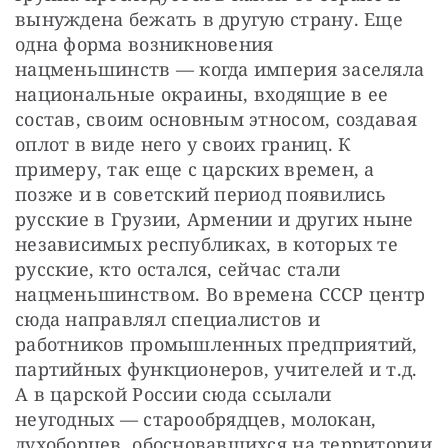
вынуждена бежать в другую страну. Еще 
одна форма возникновения 
нацменьшинств — когда империя заселяла 
национальные окраины, входящие в ее 
состав, своим основным этносом, создавая 
оплот в виде него у своих границ. К 
примеру, так еще с царских времен, а 
позже и в советский период появились 
русские в Грузии, Армении и других ныне 
независимых республиках, в которых те 
русские, кто остался, сейчас стали 
нацменьшинством. Во времена СССР центр 
сюда направлял специалистов и 
работников промышленных предприятий, 
партийных функционеров, учителей и т.д. 
А в царской России сюда ссылали 
неугодных — старообрядцев, молокан, 
духоборцев, обосновавшихся на территории 