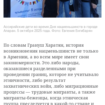
Ассирийские дети во время Дня нацменьшинств в городе
Апаран. 5 октября 2025 года. Фото: Евгения Енгибарян
По словам Грануш Харатян, история 
возникновения нацменьшинств не только 
в Армении, а во всем мире имеет свои 
закономерности. Это либо народы, 
оказавшиеся разделенными при 
проведении границ, которое не учитывало 
этничности, либо результат 
захватнических войн, либо миграционные 
процессы — трудовые мигранты, а также 
мигранты-беженцы, когда этническая 
группа преследуется в какой-то стране и 