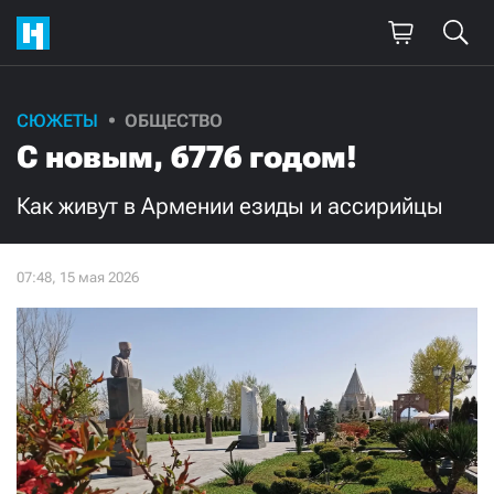
Поддержите
СЮЖЕТЫ
ОБЩЕСТВО
С новым, 6776 годом!
нашу работу!
Ежемесячно
Разово
Как живут в Армении езиды и ассирийцы
3000
1000
500
300
Нажимая кнопку «Стать соучастником»,
я принимаю
условия
и подтверждаю свое гражданство РФ