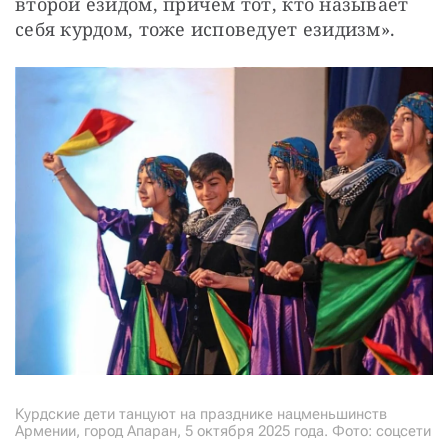
второй езидом, причем тот, кто называет 
себя курдом, тоже исповедует езидизм».
Курдские дети танцуют на празднике нацменьшинств
Армении, город Апаран, 5 октября 2025 года. Фото: соцсети