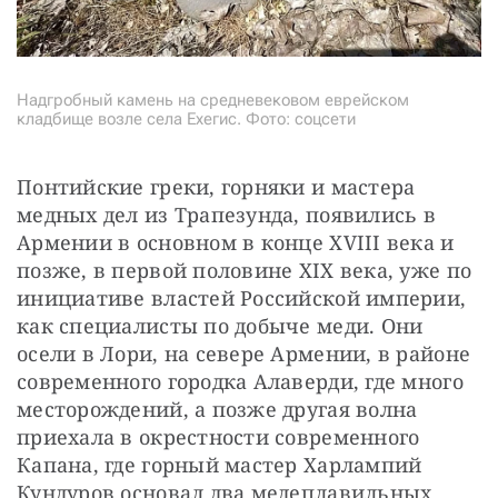
Надгробный камень на средневековом еврейском
кладбище возле села Ехегис. Фото: соцсети
Понтийские греки, горняки и мастера 
медных дел из Трапезунда, появились в 
Армении в основном в конце XVIII века и 
позже, в первой половине XIX века, уже по 
инициативе властей Российской империи, 
как специалисты по добыче меди. Они 
осели в Лори, на севере Армении, в районе 
современного городка Алаверди, где много 
месторождений, а позже другая волна 
приехала в окрестности современного 
Капана, где горный мастер Харлампий 
Кундуров основал два медеплавильных 