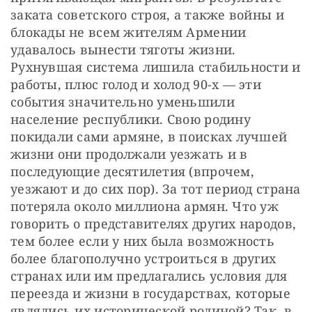
заката советского строя, а также войны и 
блокады не всем жителям Армении 
удавалось вынести тяготы жизни. 
Рухнувшая система лишила стабильности и 
работы, плюс голод и холод 90-х — эти 
события значительно уменьшили 
население республики. Свою родину 
покидали сами армяне, в поисках лучшей 
жизни они продолжали уезжать и в 
последующие десятилетия (впрочем, 
уезжают и до сих пор). За тот период страна 
потеряла около миллиона армян. Что уж 
говорить о представителях других народов, 
тем более если у них была возможность 
более благополучно устроиться в других 
странах или им предлагались условия для 
переезда и жизни в государствах, которые 
являлись их исторической родиной? Так, в 