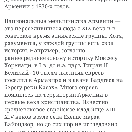
Армении с 1830-х годов.
Национальные меньшинства Армении — 
это переселившиеся сюда с XIX века и в 
советское время этнические группы. Хотя, 
разумеется, у каждой группы есть своя 
история. Например, согласно 
раннесредневековому историку Мовсесу 
Хоренаци, в I в. до н.э. царь Тигран II 
Великий «10 тысяч пленных евреев 
поселил в Армавире и в аване Вардгеса на 
берегу реки Касах». Много евреев 
появилось на территории Армении в 
первые века христианства. Известно 
средневековое еврейское кладбище XIII–
XIV веков возле села Ехегис марза 
Вайоцдзор, но до сих пор не исследовано, 
как там появились евреи и куда они 