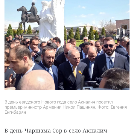
В день езидского Нового года село Акналич посетил
премьер-министр Армении Никол Пашинян. Фото: Евгения
Енгибарян
В день Чаршама Сор в село Акналич 