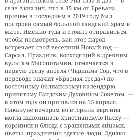
в арагацотнском селе Рйа Таза и два — в 
селе Акналич, что в 35 км от Еревана, 
причем в последнем в 2019 году был 
построен самый большой езидский храм в 
мире. Именно туда и стоило отправиться, 
чтобы посмотреть, как этот народ 
встречает свой весенний Новый год — 
Сарсал. Праздник, восходящий к древним 
культам Месопотамии, отмечается в 
первую среду апреля (Чаршама Сор, что в 
переводе значит «Красная среда») по 
восточному (юлианскому) календарю, 
принятому Езидским Духовным Советом, — 
в этом году он пришелся на 15 апреля. 
Накануне вечером во вторник картина 
могла напоминать христианскую Пасху — 
корзинки и блюда с крашеными яйцами, 
цветы, празднично одетые люди. Однако 