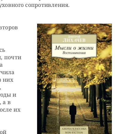
уховного сопротивления.
второв 
ь 
 почти 
 
чила 
 них 
 
оды и 
а в 
сле их 
ой 