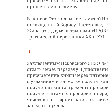
проверку воспитательного отдела 
пришел в мою камеру.
В центре Стокгольма есть музей Но
посвященный Борису Пастернаку. Ес
Живаго» с двумя штампами «ПРОВЕР
трагической переклички XX и XXI в
-1-
Заключенным Псковского СИЗО № 1 
отдать через передачу. Единствен
приобретение книги через интернет
с указанием в качестве получателя
получении книга проходит проверку
получает штамп о проверке и пере
человека из тюрьмы книга остается
заведен порядок.