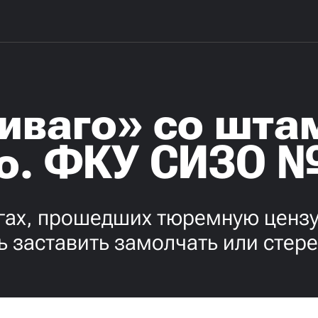
иваго» со шт
о. ФКУ СИЗО №
ах, прошедших тюремную цензур
ь заставить замолчать или стере