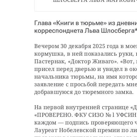
Глава «Книги в тюрьме» из дневн
корреспонднета Льва Шлосберга*
Вечером 30 декабря 2025 года в мо
кормушка, в ней показались руки, 
Пастернак, «Доктор Живаго». «Вот, 
присел перед дверью и увидел в о
начальника тюрьмы, на имя которог
заявление с просьбой передать мне
добравшуюся до тюремного замка.
На первой внутренней странице «Д
«ПРОВЕРЕНО. ФКУ СИЗО № l УФСИН Р
каждом — подпись проверяющего чле
Лауреат Нобелевской премии по ли