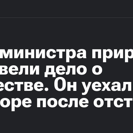
мминистра при
вели дело о
тве. Он уехал
оре после отс