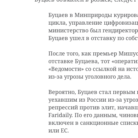
Буцаев в Минприроды куриров
цикла, управление цифровизаци
министерство был гендиректоро
Буцаев ушел в отставку по со
После того, как премьер Мишу
отставке Буцаева, тот «операти
«Ведомости» со ссылкой на ист
из-за угрозы уголовного дела.
Вероятно, Буцаев стал первы
уехавшим из России из-за угро
репрессий против элит, начавш
Faridaily. По его данным, чинов
включен в санкционные списк
или ЕС.