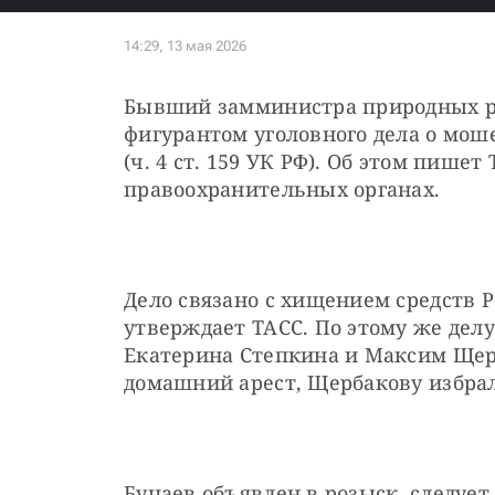
Бывший замминистра природных рес
фигурантом уголовного дела о мош
(ч. 4 ст. 159 УК РФ). Об этом пишет
правоохранительных органах.
Дело связано с хищением средств Р
утверждает ТАСС. По этому же дел
Екатерина Степкина и Максим Щерб
домашний арест, Щербакову избра
Буцаев объявлен в розыск, следует