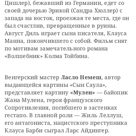
Цишлер), бежавший из Германии, едет со 
своей дочерью Эрикой (Сандра Хюллер) с 
запада на восток, проезжая те места, где он 
был счастлив, превращенные в руины. 
Август Диль играет сына писателя, Клауса 
Манна, покончившего с собой. Фильм снят 
по мотивам замечательного романа 
«Волшебник» Колма Тойбина.
Венгерский мастер 
Ласло Немеш
, автор 
выдающейся картины «Сын Саула», 
представляет картину 
«Мулен»
 — байопик 
Жана Мулена, героя французского 
Сопротивления, погибшего в застенках 
гестапо. В главной роли — Жиль Леллуш, 
его антагониста, нацистского преступника 
Клауса Барби сыграл Ларс Айдингер.