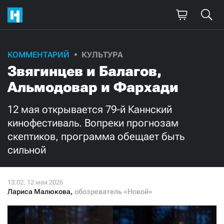
Поддержите
КОММЕНТАРИЙ
КУЛЬТУРА
Звягинцев и Балагов,
нашу работу!
Альмодовар и Фархади
Ежемесячно
Разово
12 мая открывается 79-й Каннский
3000
1000
кинофестиваль. Вопреки прогнозам
скептиков, программа обещает быть
500
300
сильной
Лариса Малюкова
,
обозреватель «Новой»
Нажимая кнопку «Стать соучастником»,
я принимаю
условия
и подтверждаю свое гражданство РФ