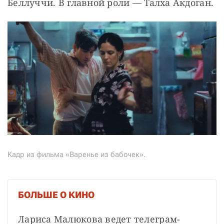
Беллуччи. В главной роли — Талха Акдоган.
Кадр из фильма «Варенье из бабочек».
БОЛЬШЕ О КИНО
Лариса Малюкова ведет телеграм-