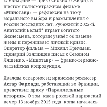
«Левиафан» — приз основного жюри). В 
шестом полнометражном фильме 
«Минотавр
» — рефлексия на тему 
морального выбора и размышления о 
России последних лет. Рубежный 2022-й. 
Анатолий Белый* играет богатого 
бизнесмена, который узнаёт об измене 
жены и переживает личный кризис. 
Оператор фильма — Михаил Кричман, 
сценарий Звягинцев писал с Семеном 
Ляшенко. «Минотавр» — франко-германо-
латвийская копродукция.
Дважды оскароносец иранский режиссер 
Асгар Фархади, 
работающий во Франции, 
представит драму 
«Параллельные 
истории».
 О том, как в роковой парижский 
вечер 13 ноября 2015 года, когда началась 