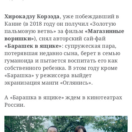
Хирокадзу Корээда
,
уже побеждавший в 
Канне (в 2018 году он получил «Золотую 
пальмовую ветвь» за фильм 
«Магазинные 
воришки»
), снял авторский сай-фай 
«Барашек в ящике»
: супружеская пара, 
потерявшая недавно сына, берет в семью 
гуманоида и пытается воспитать его как 
собственного ребенка. В этом году кроме 
«Барашка» у режиссера выйдет 
экранизация манги «Оглянись».
А «Барашка в ящике» ждем в кинотеатрах 
России.