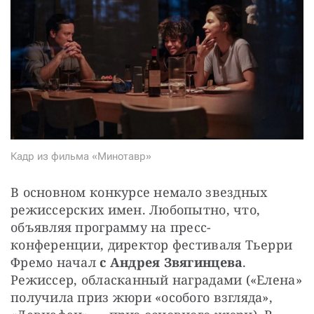
СТАТЬ СОУЧАСТНИКОМ
ПОДЕЛИТЬСЯ С ДРУЗЬЯМИ
Если у вас есть вопросы, пишите
donate@novayagazeta.ru
или
звоните:
+7 (929) 612-03-68
Кадр из фильма «Минотавр»
В основном конкурсе немало звездных 
режиссерских имен. Любопытно, что, 
объявляя программу на пресс-
конференции, директор фестиваля Тьерри 
Фремо начал 
с Андрея Звягинцева
. 
Режиссер, обласканный наградами («Елена» 
получила приз жюри «особого взгляда», 