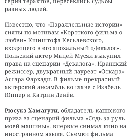
серия терактов, пересеклись судьбы 
разных людей.
Известно, что «Параллельные истории» 
сняты по мотивам «Короткого фильма о 
любви» Кшиштофа Кесьлевского, 
входящего в его эпохальный «Декалог». 
Польский актер Мацей Мусял выкупил 
права на сценарии «Декалога». Иранский 
режиссер, двукратный лауреат «Оскара» 
Асгара Фархади. В фильме прекрасный 
актерский ансамбль во главе с Изабель 
Юппер и Катрин Денёв.
Рюсукэ Хамагути, 
обладатель каннского 
приза за сценарий фильма «Сядь за руль 
моей машины», впервые снимал кино на 
иностранном языке. Съемки фильма