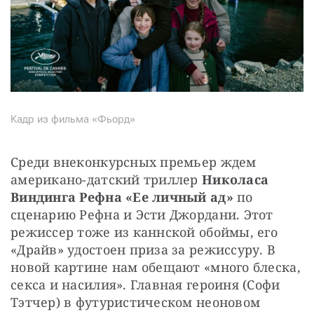
Кадр из фильма «Фьорд»
Среди внеконкурсных премьер ждем 
американо-датский триллер 
Николаса 
Виндинга Рефна
«Ее личный ад»
 по 
сценарию Рефна и Эсти Джордани. Этот 
режиссер тоже из каннской обоймы, его 
«Драйв» удостоен приза за режиссуру. В 
новой картине нам обещают «много блеска, 
секса и насилия». Главная героиня (Софи 
Тэтчер) в футуристическом неоновом 