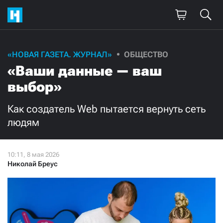
Поддержите
«НОВАЯ ГАЗЕТА. ЖУРНАЛ»
ОБЩЕСТВО
«Ваши данные — ваш
нашу работу!
выбор»
Ежемесячно
Разово
Как создатель Web пытается вернуть сеть
3000
1000
людям
500
300
Николай Бреус
Нажимая кнопку «Стать соучастником»,
я принимаю
условия
и подтверждаю свое гражданство РФ