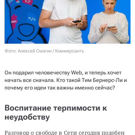
СТАТЬ СОУЧАСТНИКОМ
ПОДЕЛИТЬСЯ С ДРУЗЬЯМИ
Если у вас есть вопросы, пишите
donate@novayagazeta.ru
или
звоните:
+7 (929) 612-03-68
Фото: Алексей Смагин / Коммерсантъ
Он подарил человечеству Web, и теперь хочет
начать все сначала. Кто такой Тим Бернерс-Ли и
почему его идеи так важны именно сейчас?
Воспитание терпимости к
неудобству
Разговор о свободе в Сети сегодня подобен 