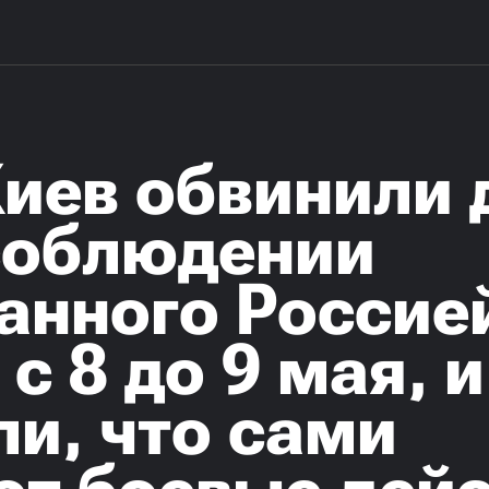
иев обвинили 
есоблюдении
анного Россие
с 8 до 9 мая, и
и, что сами