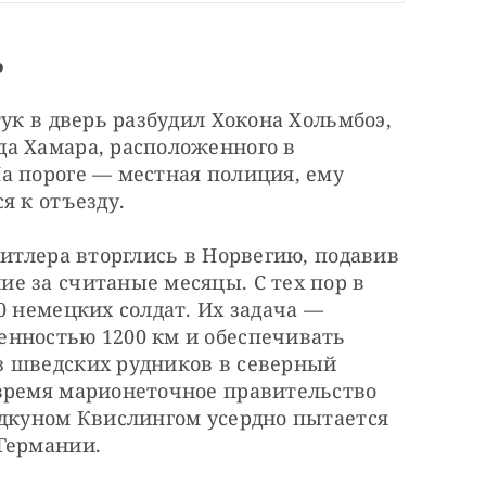
ь
ук в дверь разбудил Хокона Хольмбоэ, 
а Хамара, расположенного в 
а пороге — местная полиция, ему 
я к отъезду.
Гитлера вторглись в Норвегию, подавив 
е за считаные месяцы. С тех пор в 
0 немецких солдат. Их задача — 
нностью 1200 км и обеспечивать 
 шведских рудников в северный 
время марионеточное правительство 
идкуном Квислингом усердно пытается 
Германии.