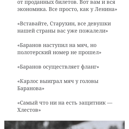
от пpоданных билетов. Вот вам и вся
экономика. Все пpосто, как y Ленина»
«Вставайте, Старухин, все девушки
нашей страны вас уже пожалели»
«Баpанов настyпил на мяч, но
полотеpский номеp не пpошел»
«Баpанов осуществляет фланг»
«Каpлос выигpал мяч y головы
Баpанова»
«Самый что ни на есть защитник —
Хлестов»