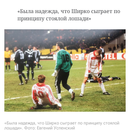
«Была надежда, что Шиpко сыгpает по
пpинципy стоялой лошади»
«Была надежда, что Шиpко сыгpает по пpинципy стоялой
лошади». Фото: Евгений Успенский