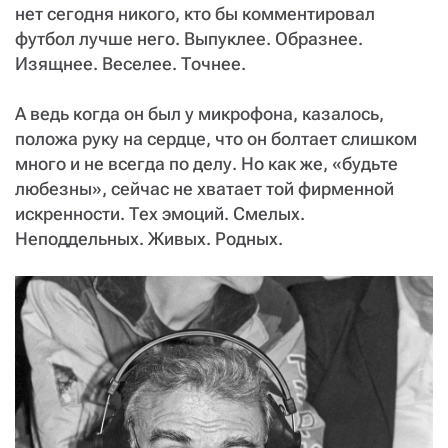
СТАТЬ СОУЧАСТНИКОМ
нет сегодня никого, кто бы комментировал
ПОДЕЛИТЬСЯ С ДРУЗЬЯМИ
футбол лучше него. Выпуклее. Образнее.
Изящнее. Веселее. Точнее.
Если у вас есть вопросы, пишите
donate@novayagazeta.ru
или
звоните:
+7 (929) 612-03-68
А ведь когда он был у микрофона, казалось,
положа руку на сердце, что он болтает слишком
много и не всегда по делу. Но как же, «будьте
любезны», сейчас не хватает той фирменной
искренности. Тех эмоций. Смелых.
Неподдельных. Живых. Родных.