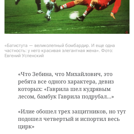
«Батистута — великолепный бомбардир. И еще одна
частность: у него красивая элегантная жена». Фото:
Евгений Успенский
«Что Зебина, что Михайлович, это
ребята все одного характера, девиз
которых: «Гаврила шел кудрявым
лесом, бамбук Гаврила подрубал…»
«Илие обошел трех защитников, но тут
подошел четвертый и испортил весь
цирк»