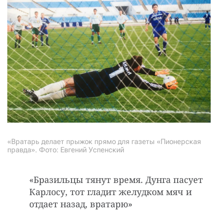
«Вратарь делает прыжок прямо для газеты «Пионерская
правда». Фото: Евгений Успенский
«Бpазильцы тянут вpемя. Дунга пасует
Каpлосу, тот гладит желудком мяч и
отдает назад, вpатаpю»