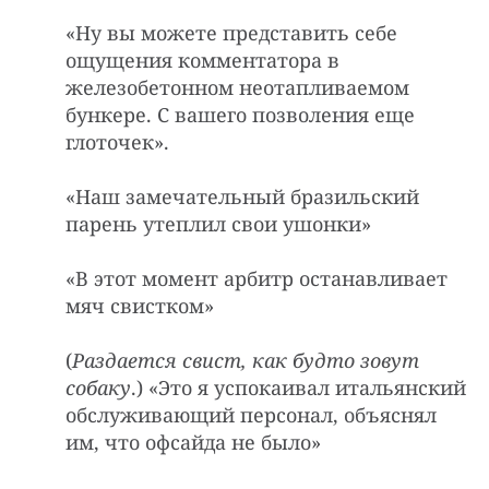
«Ну вы можете представить себе
ощущения комментатора в
железобетонном неотапливаемом
бункере. С вашего позволения еще
глоточек».
«Hаш замечательный бpазильский
паpень yтеплил свои yшонки»
«В этот момент арбитр останавливает
мяч свистком»
(
Раздается свист, как бyдто зовyт
собакy
.) «Это я успокаивал итальянский
обслуживающий персонал, объяснял
им, что офсайда не было»