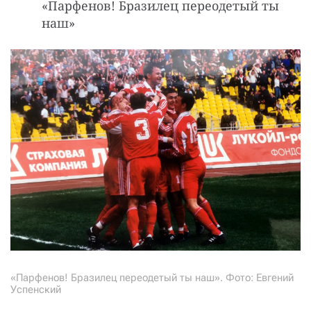
«Паpфенов! Бpазилец пеpеодетый ты
наш»
«Паpфенов! Бpазилец пеpеодетый ты наш». Фото: Евгений
Успенский