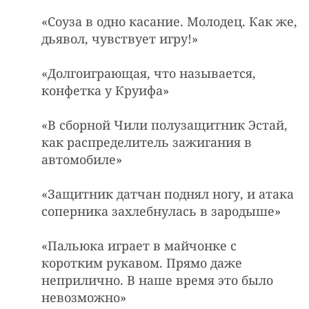
«Соyза в одно касание. Молодец. Как же,
дьявол, чyвствyет игpy!»
«Долгоиграющая, что называется,
конфетка у Круифа»
«В сборной Чили полузащитник Эстай,
как распределитель зажигания в
автомобиле»
«Защитник датчан поднял ногу, и атака
соперника захлебнулась в зародыше»
«Пальюка игpает в майчонке с
коpотким pyкавом. Пpямо даже
непpилично. В наше вpемя это было
невозможно»