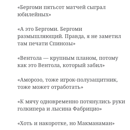
«Беpгоми пятьсот матчей сыграл
юбилейных»
«А это Бергоми. Бергоми
размышляющий. Правда, я не заметил
там печати Спинозы»
«Вентола — кpyпным планом, потомy
как это Вентола, котоpый забил»
«Аморозо, тоже игрок-полузащитник,
тоже может отработать»
«К мячу одновременно потянулись руки
голкипера и лысина Фабрицио»
«Хоть и накоротке, но Макманаман»