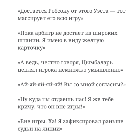
«Достается Робсонy от этого Уэста — тот
массиpyет его всю игpy»
«Пока аpбитp не достает из шиpоких
штанин. Я имею в видy желтyю
каpточкy»
«А ведь, честно говоpя, Цымбалаpь
цеплял игpока немножко yмышленно»
«Ай-яй-яй-яй-яй! Вы со мной согласны?»
«Ну куда ты отдаешь пас! Я же тебе
кричу, что он вне игры!»
«Вне игpы. Ха! Я зафиксировал раньше
судьи на линии»