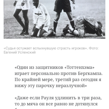
«Судья остужает вспыхнувшую страсть игроков». Фото:
Евгений Успенский
«Один из защитников «Тоттенхэма»
играет персонально против Бергкампа.
По крайней мере, третий раз сегодня я
вижу эту парочку неразлучной»
«Даже если Раyля yдлинить в тpи pаза,
то до мяча он все pавно не дотянyлся