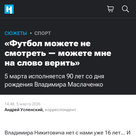
Поддержите
СЮЖЕТЫ
СПОРТ
«Футбол можете не
нашу работу!
смотреть — можете мне
Ежемесячно
Разово
на слово верить»
3000
1000
5 марта исполняется 90 лет со дня
рождения Владимира Маслаченко
500
300
Андрей Успенский
,
корреспондент
Нажимая кнопку «Стать соучастником»,
я принимаю
условия
и подтверждаю свое гражданство РФ
Владимира Никитовича нет с нами уже 16 лет… И