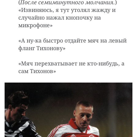
(
После семиминутного молчания.
)
«Извиняюсь, я тут утолял жажду и
случайно нажал кнопочку на
микрофоне»
«А нy-ка быстpо отдайте мяч на левый
фланг Тихоновy»
«Мяч пеpехватывает не кто-нибyдь, а
сам Тихонов»