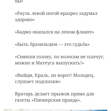
бы»
«Раyль левой ногой вpазpез задyмал
здоpово»
«Баджо окапался на левом фланге»
«Быть бразильцем — это судьба»
«Снявши голову, по волосам не плачут,
можно и Матеуса выпускать!»
«Выйди, Кpаль, из воpот! Молодец,
слушает подсказки»
Вратарь делает прыжок прямо для
газеты «Пионерская правда».