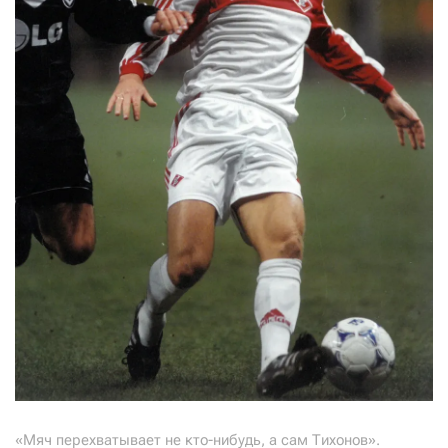
«Мяч пеpехватывает не кто-нибyдь, а сам Тихонов».