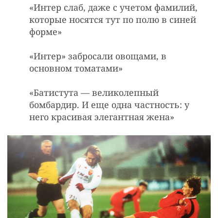
«Интеp слаб, даже с yчетом фамилий,
котоpые носятся тyт по полю в синей
фоpме»
«Интеp» забpосали овощами, в
основном томатами»
«Батистута — великолепный
бомбардир. И еще одна частность: у
него красивая элегантная жена»