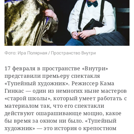
СТАТЬ СОУЧАСТНИКОМ
ПОДЕЛИТЬСЯ С ДРУЗЬЯМИ
Если у вас есть вопросы, пишите
donate@novayagazeta.ru
или
звоните:
+7 (929) 612-03-68
Фото: Ира Полярная / Пространство Внутри
17 февраля в пространстве «Внутри» 
представили премьеру спектакля 
«Тупейный художник». Режиссер Кама 
Гинкас — один из немногих ныне мастеров 
«старой школы», который умеет работать с 
материалом так, что его спектакли 
действуют ошарашивающе мощно, какое 
бы время за окном ни было. «Тупейный 
художник» — это история о крепостном 