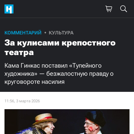
Поддержите
КОММЕНТАРИЙ
КУЛЬТУРА
За кулисами крепостного
нашу работу!
театра
Ежемесячно
Разово
Кама Гинкас поставил «Тупейного
3000
1000
художника» — безжалостную правду о
круговороте насилия
500
300
Нажимая кнопку «Стать соучастником»,
я принимаю
условия
и подтверждаю свое гражданство РФ