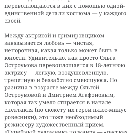
перевоплощаются в них с помощью одной-
единственной детали костюма — у каждого 
своей.
Между актрисой и гримировщиком 
завязывается любовь — чистая, 
непорочная, какая только может быть в 
юности. Удивительно, как просто Ольга 
Остроумова перевоплощается в 18-летнюю 
актрису — легкую, воодушевленную, 
трепетную и беззаботно смеющуюся. Но 
разница в возрасте между Ольгой 
Остроумовой и Дмитрием Агафоновым, 
которая так умело стирается в начале 
спектакля (по сюжету их герои плюс-минус 
ровесники), это тоже необходимый 
режиссеру художественный прием. 
«Тупейный художник» по жанру — «рассказ 