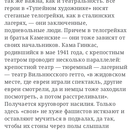
так же важна, как и театральность. Все 
герои в «Тупейном художнике» носят 
стеганые телогрейки, как в сталинских 
лагерях, — они заключенные, 
подневольные люди. Причем в телогрейках 
и братья Каменские — они тоже зависят от 
своих начальников. Кама Гинкас, 
родившийся в мае 1941 года, с крепостным 
театром проводит несколько параллелей: 
крепостной театр — тюремный — лагерный 
— театр Вильнюсского гетто, «в жидовском 
месте, где евреи играли спектакль, другие 
евреи смотрели, да и немцы тоже заходили 
посмотреть, а потом расстреливали». 
Получается круговорот насилия. Только 
здесь «свои» не хуже фашистов истязают и 
оставляют мучиться в подвалах, да так, 
чтобы их стоны через полы слышали 