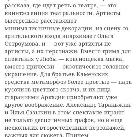
рассказа, где идет речь о театре, — это 
квинтэссенция театральности. Артисты 
быстренько расставляют 
минималистичные декорации, на сцену со 
зрительского входа впархивает Ольга 
Остроумова, и — вот уже артисты не 
артисты, а их персонажи. Вместо грима для 
спектакля у Любы — краснощекая маска, 
вместо прически — экзотическое головное 
украшение. Для братьев Каменских 
средства метаморфоз более простые — пара 
кусочков цветного скотча, и их лица 
стараниями Аркадия приобретают уже 
другое воображение. Александр Тараньжин 
и Илья Сазыкин в этом спектакле играют 
не только деспотичных графов, но и еще 
нескольких второстепенных персонажей, 
важных для сюжета. Причем 