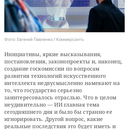
СТАТЬ СОУЧАСТНИКОМ
ПОДЕЛИТЬСЯ С ДРУЗЬЯМИ
Если у вас есть вопросы, пишите
donate@novayagazeta.ru
или
звоните:
+7 (929) 612-03-68
Фото: Евгений Павленко / Коммерсантъ
Инициативы, яркие высказывания, 
постановления, законопроекты и, наконец, 
создание госкомиссии по вопросам 
развития технологий искусственного 
интеллекта недвусмысленно намекают на 
то, что государство серьезно 
заинтересовалось отраслью. Что в целом 
неудивительно — ИИ главная тема 
сегодняшнего дня и было бы странно ее 
игнорировать. Другой вопрос, какие 
реальные последствия это будет иметь и 