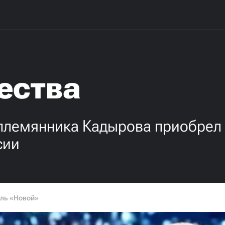
ества
лемянника Кадырова приобрел 
сии
ль «Новой»