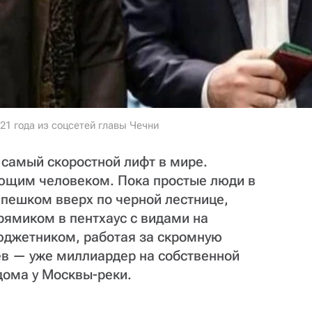
21 года из соцсетей главы Чечни
 самый скоростной лифт в мире.
бающим человеком. Пока простые люди в
 пешком вверх по черной лестнице,
рямиком в пентхаус с видами на
юджетником, работая за скромную
ев — уже миллиардер на собственной
дома у Москвы-реки.