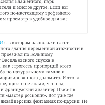
силия Блаженного, парк 
теля и многое другое. Если вы 
того по-настоящему трофейного 
ем просмотр в удобное для вас 
64
», в котором расположен этот 
вного здания переменной этажности в 
и проезжал по Большому 
Васильевского спуска в 
 как строгость пропорций этого 
ьба по натуральному камню и 
моризированного доломита. И это вы 
е, просто не знали, что над 
й французский дизайнер Пьер-Ив 
и «мастер роскоши». Вот уже где 
 дизайнерских фантазиях по-царски. Не 