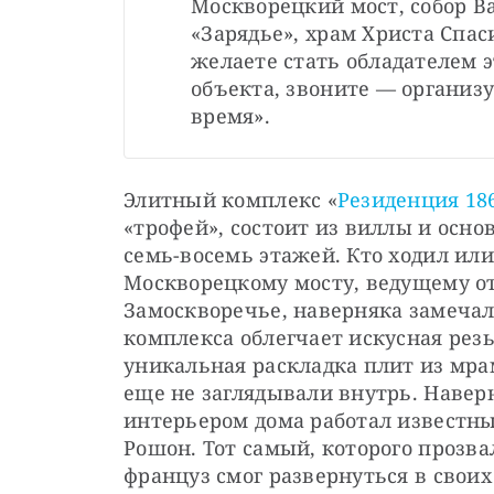
Москворецкий мост, собор Ва
«Зарядье», храм Христа Спаси
желаете стать обладателем э
объекта, звоните — организу
время».
Элитный комплекс «
Резиденция 18
«трофей», состоит из виллы и осно
семь-восемь этажей. Кто ходил ил
Москворецкому мосту, ведущему от 
Замоскворечье, наверняка замечал,
комплекса облегчает искусная рез
уникальная раскладка плит из мра
еще не заглядывали внутрь. Наверно
интерьером дома работал известны
Рошон. Тот самый, которого прозвал
француз смог развернуться в своих