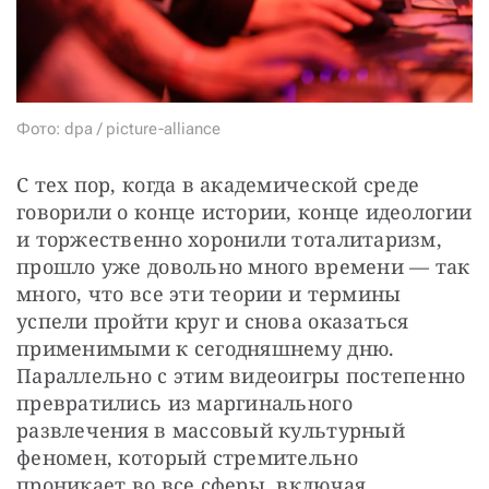
СТАТЬ СОУЧАСТНИКОМ
ПОДЕЛИТЬСЯ С ДРУЗЬЯМИ
Если у вас есть вопросы, пишите
donate@novayagazeta.ru
или
звоните:
+7 (929) 612-03-68
Фото: dpa / picture-alliance
С тех пор, когда в академической среде 
говорили о конце истории, конце идеологии 
и торжественно хоронили тоталитаризм, 
прошло уже довольно много времени — так 
много, что все эти теории и термины 
успели пройти круг и снова оказаться 
применимыми к сегодняшнему дню. 
Параллельно с этим видеоигры постепенно 
превратились из маргинального 
развлечения в массовый культурный 
феномен, который стремительно 
проникает во все сферы, включая 