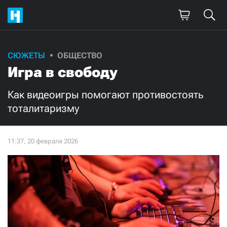
Поддержите
СЮЖЕТЫ
ОБЩЕСТВО
Игра в свободу
нашу работу!
Ежемесячно
Разово
Как видеоигры помогают противостоять
тоталитаризму
3000
1000
500
300
Нажимая кнопку «Стать соучастником»,
я принимаю
условия
и подтверждаю свое гражданство РФ