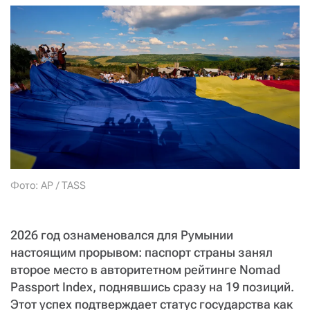
СТАТЬ СОУЧАСТНИКОМ
ПОДЕЛИТЬСЯ С ДРУЗЬЯМИ
Если у вас есть вопросы, пишите
donate@novayagazeta.ru
или
звоните:
+7 (929) 612-03-68
Фото: AP / TASS
2026 год ознаменовался для Румынии
настоящим прорывом: паспорт страны занял
второе место в авторитетном рейтинге Nomad
Passport Index, поднявшись сразу на 19 позиций.
Этот успех подтверждает статус государства как