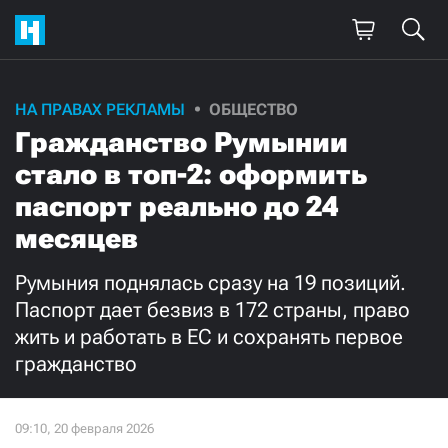
Поддержите
НА ПРАВАХ РЕКЛАМЫ
ОБЩЕСТВО
Гражданство Румынии
нашу работу!
стало в топ-2: оформить
Ежемесячно
Разово
паспорт реально до 24
месяцев
3000
1000
Румыния поднялась сразу на 19 позиций.
500
300
Паспорт дает безвиз в 172 страны, право
жить и работать в ЕС и сохранять первое
гражданство
Нажимая кнопку «Стать соучастником»,
я принимаю
условия
и подтверждаю свое гражданство РФ