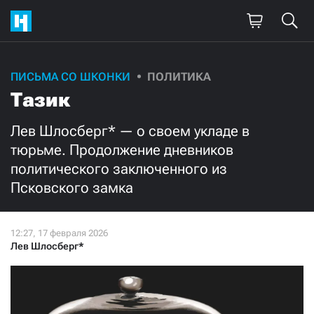
Поддержите
ПИСЬМА СО ШКОНКИ
ПОЛИТИКА
Тазик
нашу работу!
Ежемесячно
Разово
Лев Шлосберг* — о своем укладе в
тюрьме. Продолжение дневников
политического заключенного из
3000
1000
Псковского замка
500
300
Лев Шлосберг*
Нажимая кнопку «Стать соучастником»,
я принимаю
условия
и подтверждаю свое гражданство РФ