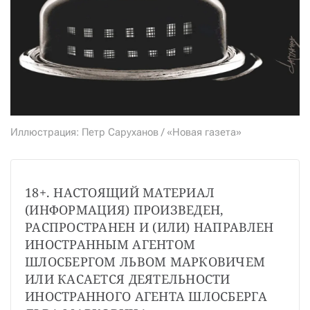
СТАТЬ СОУЧАСТНИКОМ
ПОДЕЛИТЬСЯ С ДРУЗЬЯМИ
Если у вас есть вопросы, пишите
donate@novayagazeta.ru
или
звоните:
+7 (929) 612-03-68
Иллюстрация: Петр Саруханов / «Новая газета»
18+. НАСТОЯЩИЙ МАТЕРИАЛ 
(ИНФОРМАЦИЯ) ПРОИЗВЕДЕН, 
РАСПРОСТРАНЕН И (ИЛИ) НАПРАВЛЕН 
ИНОСТРАННЫМ АГЕНТОМ 
ШЛОСБЕРГОМ ЛЬВОМ МАРКОВИЧЕМ 
ИЛИ КАСАЕТСЯ ДЕЯТЕЛЬНОСТИ 
ИНОСТРАННОГО АГЕНТА ШЛОСБЕРГА 