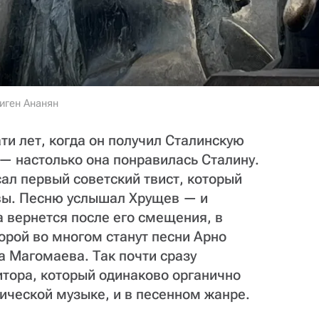
иген Ананян
ти лет, когда он получил Сталинскую
— настолько она понравилась Сталину.
ал первый советский твист, который
ы. Песню услышал Хрущев — и
а вернется после его смещения, в
орой во многом станут песни Арно
 Магомаева. Так почти сразу
итора, который одинаково органично
ической музыке, и в песенном жанре.