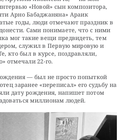
 интервью «Новой» сын композитора, 
яти Арно Бабаджаняна» Араик 
атые годы, люди отмечают праздник в 
донести. Сами понимаете, что с ними 
ка мог такие вещи предвидеть, тем 
цером, служил в Первую мировую и 
е, кто был в курсе, поздравляли, 
о» отмечали 22-го.
рождения — был не просто попыткой 
тец заранее «переписал» его судьбу на 
яли дату рождения, напишет потом 
радоваться миллионам людей.