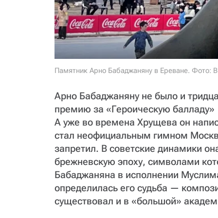
Памятник Арно Бабаджаняну в Ереване. Фото: В
Арно Бабаджаняну не было и тридца
премию за «Героическую балладу» 
А уже во времена Хрущева он напис
стал неофициальным гимном Москв
запретил. В советские динамики он
брежневскую эпоху, символами кот
Бабаджаняна в исполнении Муслима
определилась его судьба — композ
существовал и в «большой» академ